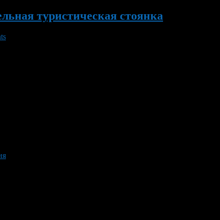
ельная туристическая стоянка
ts
остоялось открытие туристической стоянки. В районе на сегодня
Сегодня на месте стоянки созданы все условия для туризма и от
ия