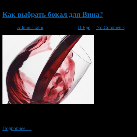
Новый
Как выбрать бокал для Вина?
Автор
Administrator
/ 08.06.2014 /
О Еде
/
No Comments
Бокалы под вино имеют разнообразные формы. Форм бокалов огр
и красного вина. Бокалы для белого вина имеют более вытянут
Подробнее →
Новый