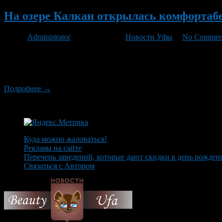
На озере Калкан открылась комфортаб
Автор
Administrator
/ 12.07.2011 /
Новости Уфы
/
No Commen
На днях на озере Калкан в Учалинском районе Башкортостана с
организацию и обустройство выделено более 700 тысяч рублей. 
отдыха, организованы […]
Подробнее →
Куда можно жаловаться!
Реклама на сайте
Перечень заведений, которые дают скидки в день рожден
Связаться с Автором