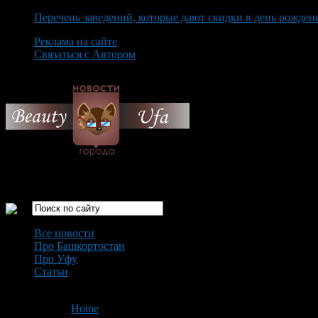
Перечень заведений, которые дают скидки в день рожден
Реклама на сайте
Связаться с Автором
Thursday August 6th, 2026
Только самые интересные новости города Уфа
Все новости
Про Башкортостан
Про Уфу
Статьи
Loading...
You are here:
Home
>
'посуда'