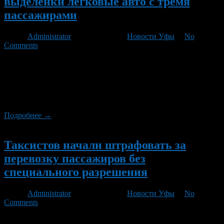
выделенки легковые авто с тремя
пассажирами
Автор
Administrator
/ 01.08.2012 /
Новости Уфы
/
No
Comments
Депутаты от фракции ЛДПР внесли на рассмотрение Госдумы
законопроект, который приравнивает легковые автомобили с
пассажирами к маршруткам, позволив таким легковушкам
беспрепятственно передвигаться и останавливаться на
выделенных полосах для общественного транспорта.
Подробнее →
Новый
Таксистов начали штрафовать за
перевозку пассажиров без
специального разрешения
Автор
Administrator
/ 04.07.2012 /
Новости Уфы
/
No
Comments
Почти 2800 разрешений на перевозку пассажиров в легковых