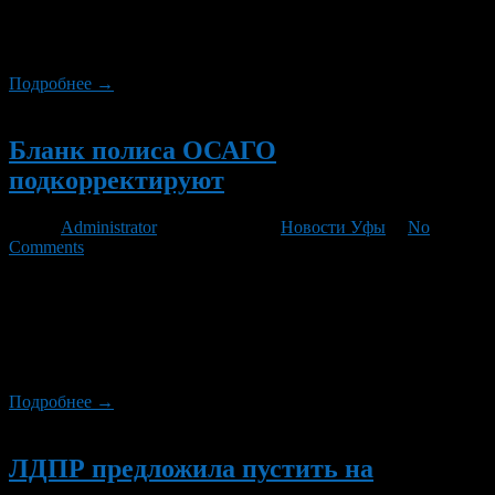
ПДД», а также установить штраф в 50 тысяч рублей с
лишением прав на 3 года за управление автомобилем в
пьяном виде.
Подробнее →
Новый
Бланк полиса ОСАГО
подкорректируют
Автор
Administrator
/ 10.02.2013 /
Новости Уфы
/
No
Comments
Правление Российского союза автостраховщиков утвердило
ряд корректировок в бланк полиса ОСАГО. Изменения
зафиксируют в памятке для автовладельца, которая
располагается на оборотной стороне бланка полиса
«автогражданки».
Подробнее →
Новый
ЛДПР предложила пустить на