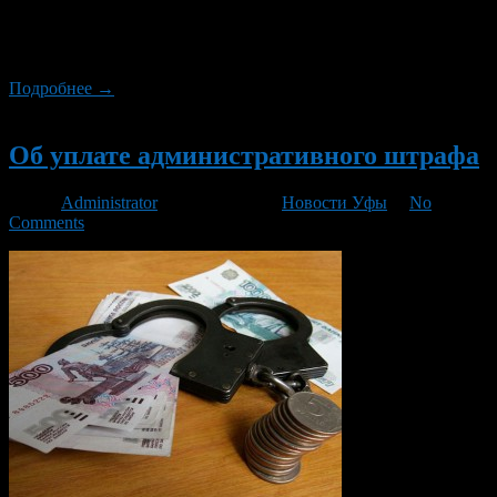
доставки произошла после жалобы одно из клиентов на
«производство недоброкачественной продукции, повлекшее
за собой угрозу жизни и здоровью населения».
Подробнее →
Новый
Об уплате административного штрафа
Автор
Administrator
/ 31.10.2013 /
Новости Уфы
/
No
Comments