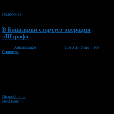
неточным. Вот аргументы, которые советники, похоже, не
донесли Дмитрию Медведеву.
Подробнее →
Новый
В Башкирии стартует операция
«Штраф»
Автор
Administrator
/ 09.02.2012 /
Новости Уфы
/
No
Comments
13 февраля на всей территории Башкирии будет проводиться
операция «Штраф», которая продлится до 21 февраля,
сообщили ГОРОБЗОР.РУ в пресс-службе МВД по РБ. Причем
проверка грозит не только автовладельцам, допустившим
нарушения, но и всем гражданам, на которых за ту или иную
провинность была наложена обязанность уплатить
административный штраф.
Подробнее →
Next Page →