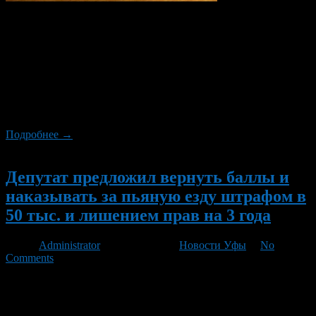
9 мая 2013 г. вступил в силу Федеральный закон Российской
Федерации от 05.04.2013 г. № 49 «О внесении изменений в
Федеральный закон «Об исполнительном производстве» и
отдельные законодательные акты Российской Федерации».
Данным законом внесены изменения в Кодекс об
административных правонарушениях Российской Федерации
(далее – КоАП РФ), касающиеся сроков добровольной уплаты
административного штрафа, а также ответственности […]
Подробнее →
Новый
Депутат предложил вернуть баллы и
наказывать за пьяную езду штрафом в
50 тыс. и лишением прав на 3 года
Автор
Administrator
/ 20.02.2013 /
Новости Уфы
/
No
Comments
Вячеслав Лысаков внес на рассмотрение Госдумы новый
законопроект, в котором предлагается ввести балльную
систему, вернуть в КоАП главу «Систематические нарушения