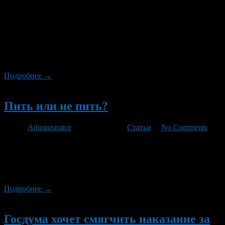
автомобилях выдано в Башкортостане в рамках реализации
федерального закона о такси, вступившего в силу 1 сентября
2011 года. Общее число заявок от автоперевозчиков,
желающих легализовать свою деятельность, превышает 3000,
сообщает в среду, 4 июля, Государственный комитет
республики по транспорту и дорожному хозяйству,
ответственный за организацию и регулирование […]
Подробнее →
Новый
Пить или не пить?
Автор
Administrator
/ 11.03.2012 /
Статьи
/
No Comments
Депутаты «Единой России» готовят законопроект об отмене
«сухого закона» для водителей. Даже врачи признают, что при
содержании алкоголя в крови до 0,3 промилле водитель
остается абсолютно трезвым
Подробнее →
Новый
Госдума хочет смягчить наказание за