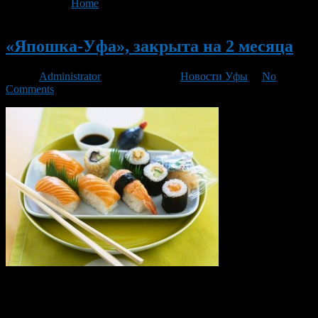
You are here:
Home
>
'КоАП РФ'
Новый
«Япошка-Уфа», закрыта на 2 месяца
Автор
Administrator
/ 17.03.2014 /
Новости Уфы
/
No
Comments
Управление Роспотребнадзора по Башкирии на два месяца
закрыло ресторан доставки «Япошка-Уфа», который
располагался на улице Левитана в Уфе. Проверка ресторана