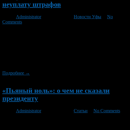
неуплату штрафов
Автор
Administrator
/ 02.03.2012 /
Новости Уфы
/
No
Comments
Поправки, отменяющие административный арест за неуплату
штрафов, а также уменьшающие его сумму при признании
вины нарушителем и готовности оплатить его в кратчайшие
сроки, в марте будут внесены в Госдуму, сообщил первый
зампред комитета по конституционному законодательству и
госстроительству, лидер движения автомобилистов «Свобода
выбора» Вячеслав Лысаков.
Подробнее →
Новый
«Пьяный ноль»: о чем не сказали
президенту
Автор
Administrator
/ 10.02.2012 /
Статьи
/
No Comments
Президентский» закон о «нулевом пороге» алкоголя в
организме водителя — абсурд. Любое слово помягче будет