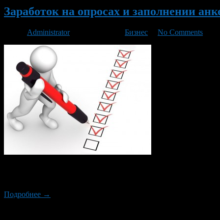
Заработок на опросах и заполнении анк
Автор
Administrator
/ 03.02.2016 /
Бизнес
/
No Comments
Этот лёгкий и доступный вид заработка в интернете построен 
за небольшой презент. Теперь большинство аналогичных меропр
Подробнее →