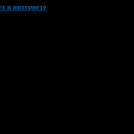
ет в интернете
на проведении знакомых всем социологических опросов среди на
иятий перекочевали в интернет и за участие в них выплачивают