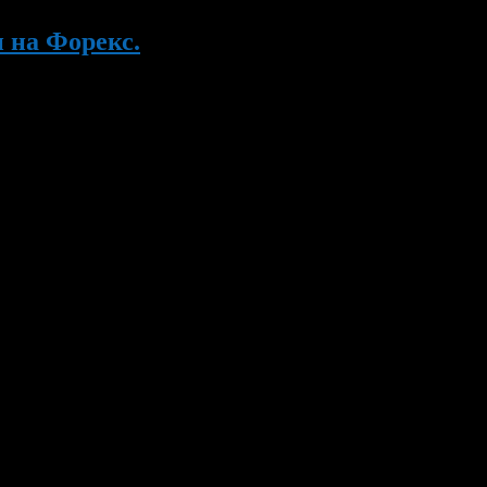
 на Форекс.
 время набирает популярность. Рекламу о умном инвестировани