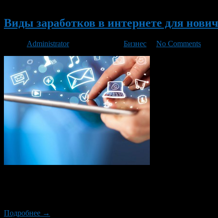
Новый
Виды заработков в интернете для нови
Автор
Administrator
/ 28.05.2018 /
Бизнес
/
No Comments
Уже не секрет, что работа в интернете может быть посилу каж
расширил горизонты для деятельности не только желающих зар
счастливчиков, избежавшая горечь […]
Подробнее →