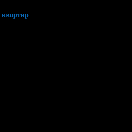
т квартир
 главное в этом деле – высокое качество работы и обширный опы
монтируете. В этом случае это не бизнес, а самозанятость. Бизн