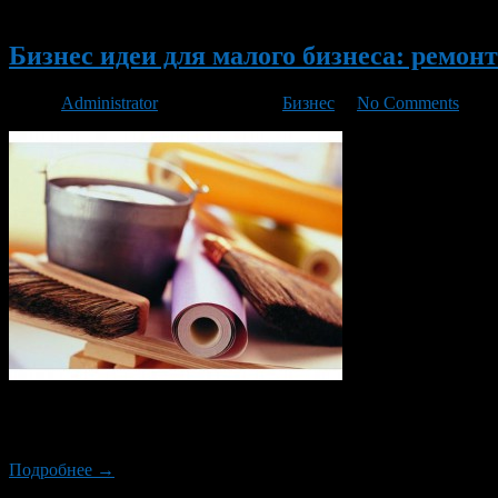
Новый
Бизнес идеи для малого бизнеса: ремон
Автор
Administrator
/ 22.01.2018 /
Бизнес
/
No Comments
Бизнес по ремонту квартир можно начать вообще без вложений,
будем рассматривать вариант, когда вы сами непосредственно ре
Подробнее →
Новый