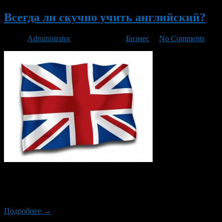
Всегда ли скучно учить английский?
Автор
Administrator
/ 18.10.2016 /
Бизнес
/
No Comments
Английский язык давно переходит в разряд универсального сре
процессе использования современной техники. Английский в ш
Все это потому, что школьные уроки не […]
Подробнее →
Новый