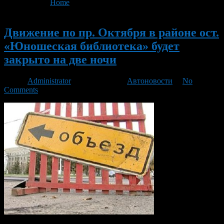
You are here:
Home
>
'движение закрыто'
Новый
Движение по пр. Октября в районе ост.
«Юношеская библиотека» будет
закрыто на две ночи
Автор
Administrator
/ 10.04.2013 /
Автоновости
/
No
Comments