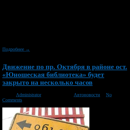
Управление коммунального хозяйства и благоустройства
Администрации городского округа город Уфа РБ сообщает,
что в связи со строительством подземного пешеходного
перехода в районе остановки «Юношеская библиотека»,
запланировано частичное перекрытие движения по проезжей
части проспекта Октября. В целях минимизации неудобств
для горожан, перекрытие движения и проведение
сопутствующих работ будет осуществляться в ночное время.
Подробнее →
Новый
Движение по пр. Октября в районе ост.
«Юношеская библиотека» будет
закрыто на несколько часов
Автор
Administrator
/ 22.03.2013 /
Автоновости
/
No
Comments