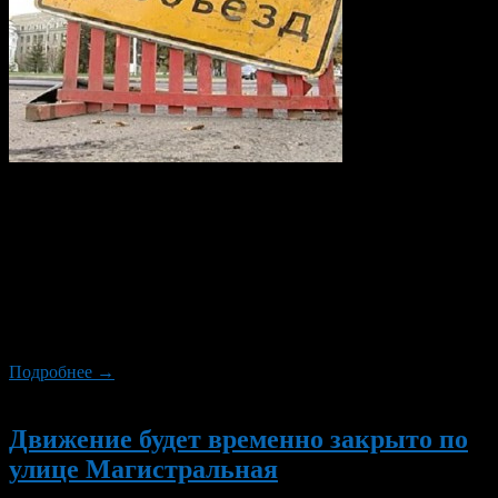
Управление коммунального хозяйства и благоустройства
Администрации городского округа город Уфа РБ сообщает,
что в связи со строительством подземного пешеходного
перехода в районе остановки «Юношеская библиотека»,
запланировано временное перекрытие движения по проезжей
части проспекта Октября. В целях минимизации неудобств
для горожан, перекрытие движения и проведение
сопутствующих работ будет осуществляться в ночное время.
Подробнее →
Новый
Движение будет временно закрыто по
улице Магистральная