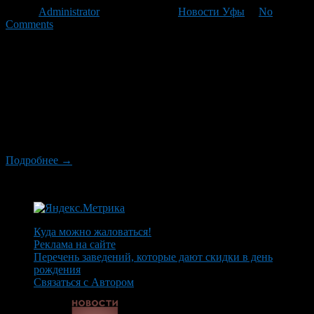
Автор
Administrator
/ 03.08.2012 /
Новости Уфы
/
No
Comments
В связи с закрытием движения автотранспорта по улице
Магистральной в районе жилого дома №4 на время
производства ремонтных работ на водопроводе с 5 по 8
августа по заказу МУП «Уфаводоканал» изменены схемы
движения городских автобусных маршрутов общего
пользования: №№216Д, 235, 257к, проходящих через данный
участок, следующим образом: улица Магистральная –
Юматовская – Хамматова – проезд […]
Подробнее →
Куда можно жаловаться!
Реклама на сайте
Перечень заведений, которые дают скидки в день
рождения
Связаться с Автором