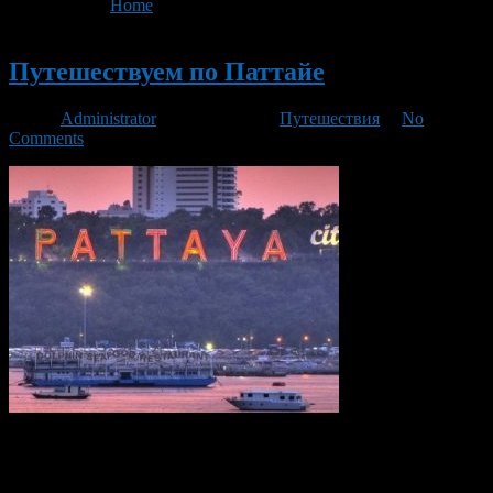
You are here:
Home
>
'Азиатская кухня'
Новый
Путешествуем по Паттайе
Автор
Administrator
/ 31.10.2016 /
Путешествия
/
No
Comments
Паттайя уже на протяжении долгого времени пользуется
небывалом спросом на российском туристическом рынке. В
особенности пик посещаемости этого курорта приходится на