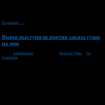
зимнее время года и ранней весной. Так как Тайланд
находится на Юго-Востоке Азии, то в эти времена года здесь
особенно тепло и комфортно. Однако азиатский климат
придётся по вкусу абсолютно не для каждого человека. […]
Подробнее →
Новый
Врачи выступили против заказа суши
на дом
Автор
Administrator
/ 08.02.2011 /
Новости Уфы
/
No
Comments
Роспотребнадзор решил предупредить петербуржцев об
опасностях употребления суши. Особенно опасно, по мнению
санитаров, покупать суши в магазинах и заказывать их на
дом. Управление Роспотребнадзора по Петербургу
опубликовало рекомендации продавцам и потребителям блюд
азиатской кухни. Ведомство беспокоит то, что эти блюда, во-
первых, «нетрадиционны» для России, а во-вторых –
содержат сырую рыбу и морепродукты. «Такие кулинарные
изделия, […]