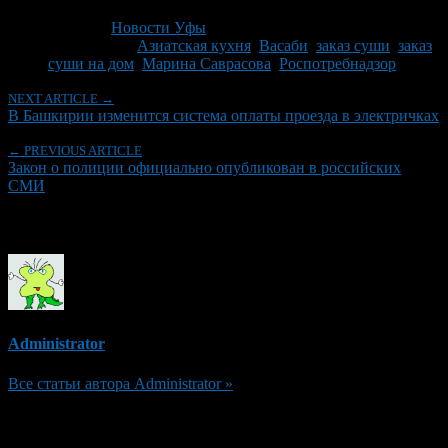
Последнее изминение 8 февраля, 2011 @ 12:10 дп
Рубрики
Новости Уфы
Tagged With:
Азиатская кухня
,
Васаби
,
заказ суши
,
заказ
суши на дом
,
Марина Саврасова
,
Роспотребнадзор
NEXT ARTICLE →
В Башкирии изменится система оплаты проезда в электричках
← PREVIOUS ARTICLE
Закон о полиции официально опубликован в российских
СМИ
Об авторе
Administrator
Все статьи автора Administrator »
Добавить комментарий