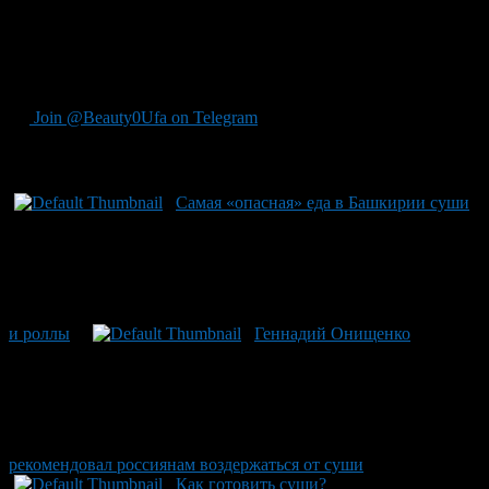
произведенных предприятиями общественного питания,
составил 3,19 %. При этом среди кулинарных изделий,
вырабатываемых по нетрадиционным технологиям эта доля
выше – 17,74%.
Join @Beauty0Ufa on Telegram
Рекомендуем почитать:
Самая «опасная» еда в Башкирии суши
и роллы
Геннадий Онищенко
рекомендовал россиянам воздержаться от суши
Как готовить суши?