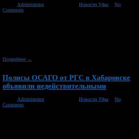
Автор
Administrator
/ 21.05.2012 /
Новости Уфы
/
No
Comments
18 мая 2011 года в Государственной Думе состоялось
заседание рабочей группы, которая готовит поправки к закону
о техосмотре транспортных средств. Присутствующий на
заседании Президент РСА Павел Бунин рассказал о
предложениях страхового сообщества по совершенствованию
действующего порядка ТО.
Подробнее →
Новый
Полисы ОСАГО от РГС в Хабаровске
объявили недействительными
Автор
Administrator
/ 17.05.2012 /
Новости Уфы
/
No
Comments
Суд Хабаровска удовлетворил иск прокуратуры края к
филиалу ООО «Росгосстрах», которое заключало договоры
ОСАГО до прохождения техосмотра, выдавая вместе со
страховым полисом предзаполненный талон техосмотра.
Подобные действия суд признал незаконными.