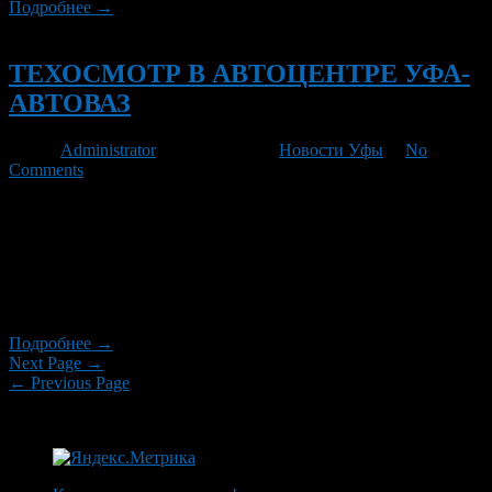
Подробнее →
Новый
ТЕХОСМОТР В АВТОЦЕНТРЕ УФА-
АВТОВАЗ
Автор
Administrator
/ 17.04.2012 /
Новости Уфы
/
No
Comments
Уважаемые клиенты! Теперь любой автовладелец может
пройти техосмотр в автоцентре «Уфа-АВТОВАЗ».
Документы, необходимые для прохождения Государственного
Технического Осмотра: Паспорт Страховой полис ОСАГО
Водительское удостоверение ИНН Доверенность (простая
письменная форма с правом быть представителем в ГИБДД)
Подробнее →
Next Page →
← Previous Page