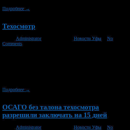
Подробнее →
Новый
Техосмотр
Автор
Administrator
/ 03.05.2012 /
Новости Уфы
/
No
Comments
Прошёл в Затоне. Народу нет, всё довольно быстро. Подъехал
в 15:07, в 15:30 уже пошёл за талоном. Там же сидит
несколько страховых компаний на любой вкус — ОСАГО не
отходя от кассы, так сказать. Девочка из моей страховой меня
чуть ли не на руках стала носить, когда я изъявил. Пока ходил
в машину за старой […]
Подробнее →
Новый
ОСАГО без талона техосмотра
разрешили заключать на 15 дней
Автор
Administrator
/ 26.04.2012 /
Новости Уфы
/
No