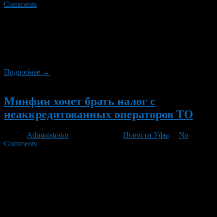
Comments
Госдума приняла в первом чтении законопроект,
предусматривающий (среди всего прочего) заключение
договора ОСАГО без предъявления талона техосмотра на срок
следования к месту проведения ТО или регистрации (до 15
дней).
Подробнее →
Новый
Минфин хочет брать налог с
неаккредитованных операторов ТО
Автор
Administrator
/ 26.04.2012 /
Новости Уфы
/
No
Comments
Станции техосмотра, зарегистрированные в реестре
операторов, но не прошедшие аккредитацию, должны
заплатить 18% налога на добавленную стоимость, считает
Минфин. Речь идет от операторах, которые были
автоматически внесены в реестр операторов, так как раньше
проводили техосмотр на основании договора с МВД.