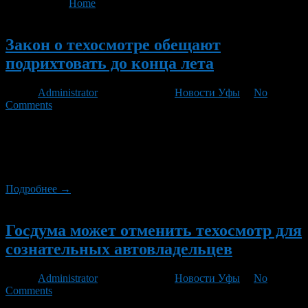
You are here:
Home
>
'Техосмотр'
- Page 3
Новый
Закон о техосмотре обещают
подрихтовать до конца лета
Автор
Administrator
/ 26.06.2012 /
Новости Уфы
/
No
Comments
Поправки к федеральному закону «О техническом осмотре
транспортных средств и о внесении изменений в отдельные
законодательные акты РФ» могут вступить в силу еще до
конца летнего сезона.
Подробнее →
Новый
Госдума может отменить техосмотр для
сознательных автовладельцев
Автор
Administrator
/ 20.06.2012 /
Новости Уфы
/
No
Comments