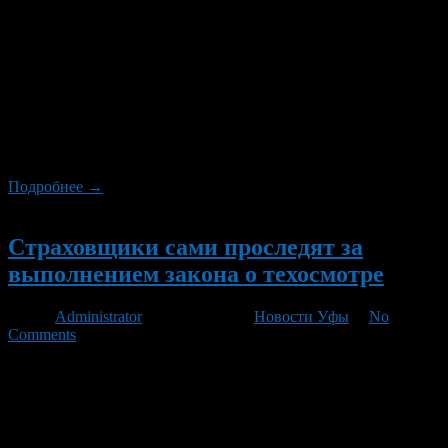
Владельцы автомобилей, которые регулярно проходят
плановую проверку в сертифицированных центрах,
освобождаются от прохождения техосмотра.
Соответствующие поправки в законопроект о ТО внесла
Госдума. Напомним, в апреле Госдума приняла в первом
чтении законопроект о техосмотре, предусматривающий
возможность заключения договора ОСАГО без предъявления
талона техосмотра на срок следования к месту проведения ТО
или регистрации. Кроме того, документом исключается […]
Подробнее →
Новый
Страховщики сами проследят за
выполнением закона о техосмотре
Автор
Administrator
/ 14.06.2012 /
Новости Уфы
/
No
Comments
Закон предписывает, что страховой полис автогражданки
может выдаваться автовладельцам только при наличии
действующего талона техосмотра. Однако некоторые
страховщики нашли способы обойти это правило. Страховое
сообщество решило объединиться и найти меры борьбы с