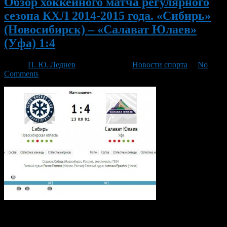
Обзор хоккейного матча регулярного
сезона КХЛ 2014-2015 года. «Сибирь»
(Новосибирск) – «Салават Юлаев»
(Уфа) 1:4
Автор
П. Ю. Леднев
/ 20.01.2015 /
Новости спорта
/
No
Comments
Уфимский «Салават Юлаев», прибыл в Новосибирск на матч
с одним из лидеров Восточной Конференции, ведь «Сибирь»