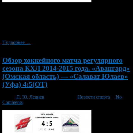
В конце января, и начале февраля, уфимскому «Салавату
Юлаеву» предстоит сыграть пять домашних матчей с
командами Западной Конференции, и первую встречу
подопечные Владимира Юрзинова провели против одного из
лидеров «Запада» армейцев из Санкт-Петербурга.
Подробнее →
Новый
Обзор хоккейного матча регулярного
сезона КХЛ 2014-2015 года. «Авангард»
(Омская область) — «Салават Юлаев»
(Уфа) 4:5(ОТ)
Автор
П. Ю. Леднев
/ 21.01.2015 /
Новости спорта
/
No
Comments