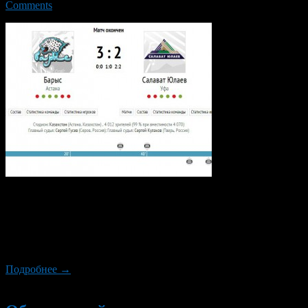
Comments
Учитывая тот факт, что «Барыс» и «Салават Юлаев»
представляют один Дивизион, команды проводили уже свой
пятый очный матч в нынешнем регулярном сезоне, который
состоялся в Астане, и до этой встречи, соперники одержали
друг над другом по две победы.
Подробнее →
Новый