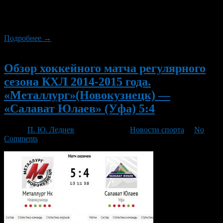
таблице Восточной Конференции, и «юлаевцы» находились
на 5-м месте, набрав 63 очка, а астанчане на 6-м, имея в своём
активе 60 очков.
Подробнее →
Новый
Обзор хоккейного матча регулярного
сезона КХЛ 2014-2015 года.
«Металлург»(Новокузнецк) —
«Салават Юлаев» (Уфа) 5:4
Автор
П. Ю. Леднев
/ 08.01.2015 /
Новости спорта
/
No
Comments