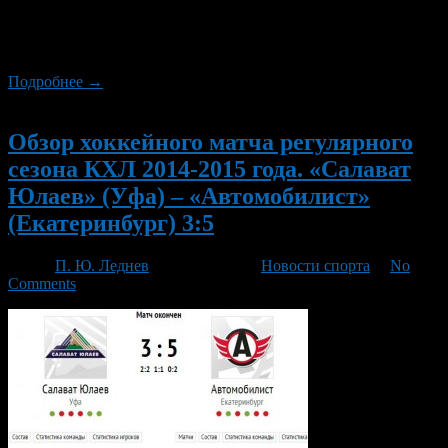
в заключительных играх показывает действительно блестящие
результаты, в 12-ти предыдущих встречах, потерпев лишь
одно поражение.
Подробнее →
Новый
Обзор хоккейного матча регулярного
сезона КХЛ 2014-2015 года. «Салават
Юлаев» (Уфа) – «Автомобилист»
(Екатеринбург) 3:5
Автор
П. Ю. Леднев
/ 17.01.2015 /
Новости спорта
/
No
Comments