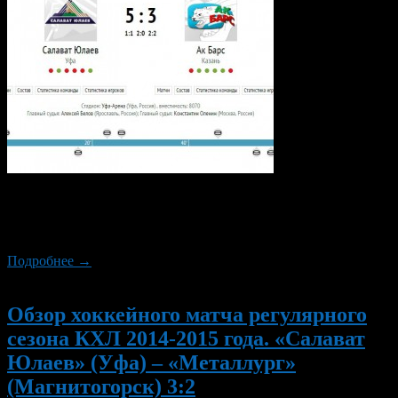
Игры между «Салаватом Юлаевым» и «Ак Барсом», уже с
давних пор являются принципиальными. На этот раз в матче,
который состоялся в Уфе, сильнее оказались хозяева льда.
Подробнее →
Новый
Обзор хоккейного матча регулярного
сезона КХЛ 2014-2015 года. «Салават
Юлаев» (Уфа) – «Металлург»
(Магнитогорск) 3:2