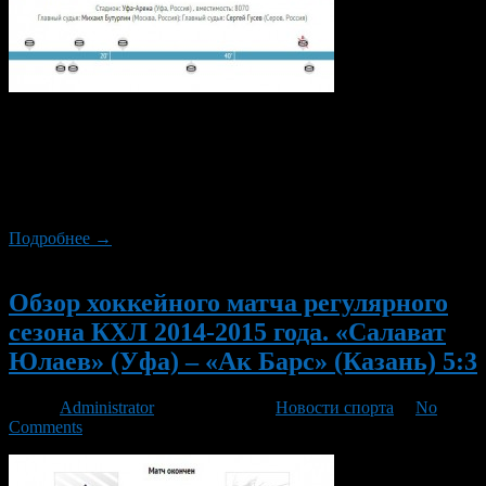
Матч с «Автомобилистом» стал для «Салавата Юлаева» уже
четвёртым, который уфимская команда проводила на
домашнем льду в новом 2015 году. Однако одержать победу
над екатеринбуржцами в этом поединке «юлаевцам» не
удалось.
Подробнее →
Новый
Обзор хоккейного матча регулярного
сезона КХЛ 2014-2015 года. «Салават
Юлаев» (Уфа) – «Ак Барс» (Казань) 5:3
Автор
Administrator
/ 14.01.2015 /
Новости спорта
/
No
Comments