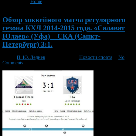
You are here:
Home
>
'Спорт'
- Page 3
Новый
Обзор хоккейного матча регулярного
сезона КХЛ 2014-2015 года. «Салават
Юлаев» (Уфа) – СКА (Санкт-
Петербург) 3:1.
Автор
П. Ю. Леднев
/ 27.01.2015 /
Новости спорта
/
No
Comments