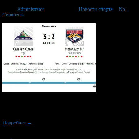
Автор
Administrator
/ 14.01.2015 /
Новости спорта
/
No
Comments
В очередном матче регулярного чемпионата КХЛ, уфимский
«Салават Юлаев» встретился с действующим обладателем
Кубка Гагарина магнитогорским «Металлургом».
Подробнее →
Новый