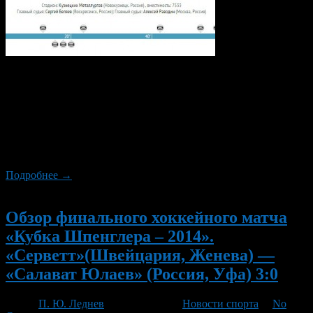
В своём первом матче в Новом 2015 году, 5-го января между
собой встретились новокузнецкий «Металлург» и уфимский
«Салават Юлаев». Матч получился очень захватывающим и
драматичным. В стартовом периоде, подавляющим
преимуществом владела команда из столицы Башкортостана,
и к первому перерыву уже уверенно выигрывала у хозяев
льда.
Подробнее →
Новый
Обзор финального хоккейного матча
«Кубка Шпенглера – 2014».
«Серветт»(Швейцария, Женева) —
«Салават Юлаев» (Россия, Уфа) 3:0
Автор
П. Ю. Леднев
/ 04.01.2015 /
Новости спорта
/
No