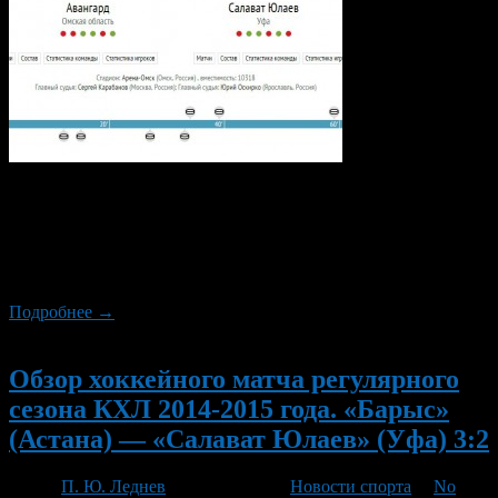
Свой очередной, уже пятый по счёту матч в текущем сезоне
КХЛ между собой провели «Авангард» и «Салават Юлаев».
«Омские ястребы» в целом очень неудобный соперник для
уфимской команды, ведь во всех четырёх предыдущих очных
встречах подопечные Раймо Сумманена одержали победы.
Подробнее →
Новый
Обзор хоккейного матча регулярного
сезона КХЛ 2014-2015 года. «Барыс»
(Астана) — «Салават Юлаев» (Уфа) 3:2
Автор
П. Ю. Леднев
/ 20.01.2015 /
Новости спорта
/
No