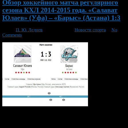
Обзор хоккейного матча регулярного
сезона КХЛ 2014-2015 года. «Салават
Юлаев» (Уфа) – «Барыс» (Астана) 1:3
Автор
П. Ю. Леднев
/ 08.01.2015 /
Новости спорта
/
No
Comments
Свою вторую встречу в Новом 2015 году, уфимский «Салават
Юлаев» провёл на домашнем льду с «Барысом» из Астаны.
Накануне этого матча, команды соседствовали в турнирной