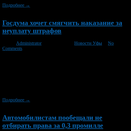
Подробнее →
Новый
Госдума хочет смягчить наказание за
неуплату штрафов
Автор
Administrator
/ 02.03.2012 /
Новости Уфы
/
No
Comments
Поправки, отменяющие административный арест за неуплату
штрафов, а также уменьшающие его сумму при признании
вины нарушителем и готовности оплатить его в кратчайшие
сроки, в марте будут внесены в Госдуму, сообщил первый
зампред комитета по конституционному законодательству и
госстроительству, лидер движения автомобилистов «Свобода
выбора» Вячеслав Лысаков.
Подробнее →
Новый
Автомобилистам пообещали не
отбирать права за 0,3 промилле