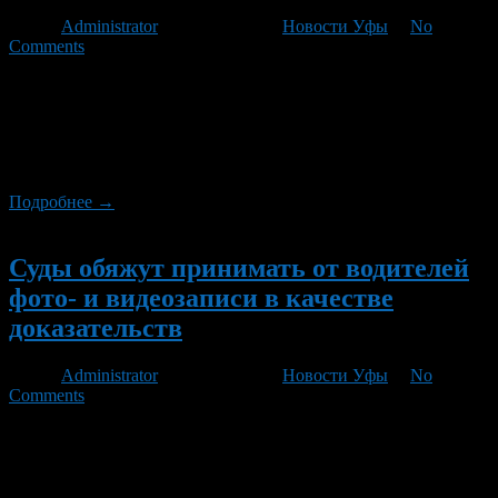
Автор
Administrator
/ 01.03.2012 /
Новости Уфы
/
No
Comments
«Сухой закон» за рулем могут отменить. Во всяком случае,
предложения восстановить в действующем законодательстве
нормы предельно допустимого уровня алкоголя в крови
водителя в 0,1-0,3 промилле готовятся рассмотреть в Госдуме
уже в этом году.
Подробнее →
Новый
Суды обяжут принимать от водителей
фото- и видеозаписи в качестве
доказательств
Автор
Administrator
/ 23.01.2012 /
Новости Уфы
/
No
Comments
Идея об обязательном рассмотрении в суде данных с
видеорегистраторов скоро будет закреплена законодательно.
Об этом рассказал инициатор проекта — депутат Госдумы
Вячеслав Лысаков. Сегодня судья сам решает, стоит ли