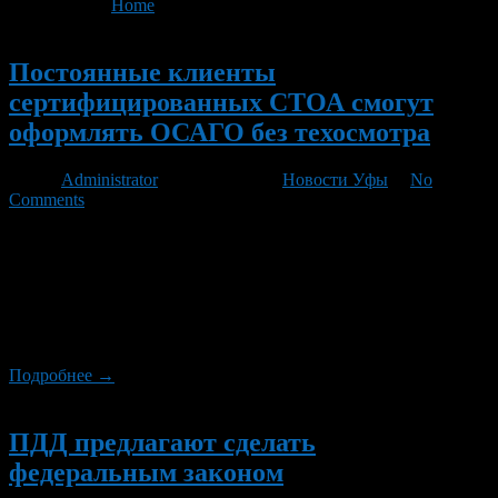
You are here:
Home
>
'Лысаков'
- Page 3
Новый
Постоянные клиенты
сертифицированных СТОА смогут
оформлять ОСАГО без техосмотра
Автор
Administrator
/ 20.03.2012 /
Новости Уфы
/
No
Comments
Поправку в закон, предусматривающую освобождение от
обязательного ТО тех автомобилей, которые регулярно
проходят плановый осмотр в сертифицированных
автоцентрах, предложили внести депутаты Госдумы.
Воспользоваться такой возможностью автомобилисты, как
предполагается, смогут уже летом.
Подробнее →
Новый
ПДД предлагают сделать
федеральным законом