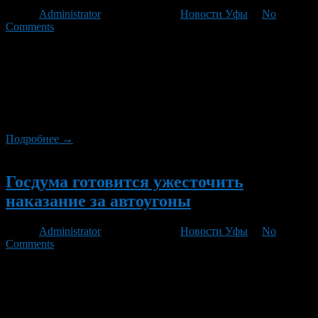
Автор
Administrator
/ 15.03.2012 /
Новости Уфы
/
No
Comments
Сейчас правила дорожного движения — это подзаконный акт,
инструкция для водителей и пешеходов. В качестве
федерального закона ПДД лучше защитят права участников
дорожного движения, считает первый зам. главы комитета
Госдумы по конституционному законодательству и
государственному строительству Вячеслав Лысаков.
Подробнее →
Новый
Госдума готовится ужесточить
наказание за автоугоны
Автор
Administrator
/ 02.03.2012 /
Новости Уфы
/
No
Comments
Ряд депутатов считают, что из УК РФ нужно исключить
статью 166 «Неправомерное завладение автомобилем или
иным транспортным средством без цели хищения»,
ужесточив таким образом наказание за угон.