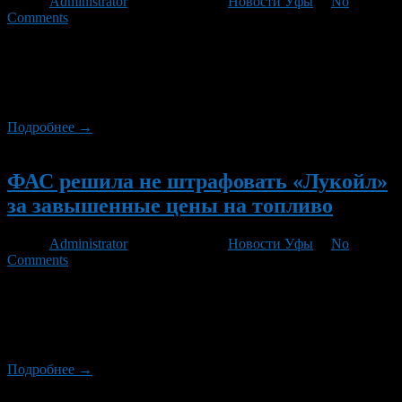
Автор
Administrator
/ 28.09.2012 /
Новости Уфы
/
No
Comments
Возможность введения плавающей шкалы акцизов на бензин
и другие нефтепродукты рассматривает правительство
России. Предложения планируют подготовить до конца
первого квартала 2013 года.
Подробнее →
Новый
ФАС решила не штрафовать «Лукойл»
за завышенные цены на топливо
Автор
Administrator
/ 25.09.2012 /
Новости Уфы
/
No
Comments
Федеральная антимонопольная служба России удовлетворена
реакцией «Лукойла» на ее претензии по ценам на
нефтепродукты и не будет возбуждать очередное дело. Об
этом сообщил глава ведомства Игорь Артемьев.
Подробнее →
Новый