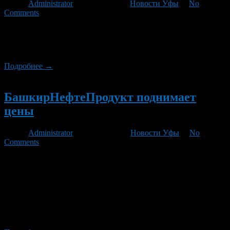
Автор
Administrator
/ 11.05.2012 /
Новости Уфы
/
No
Comments
Как и предполагали эксперты рынка, после инаугурации
Путина цены на бензин пошли вверх. В мае стоимость литра
95-го приблизилась к психологической отметке 30 руб.
Подробнее →
Новый
БашкирНефтеПродукт поднимает
цены
Автор
Administrator
/ 10.05.2012 /
Новости Уфы
/
No
Comments
Ну вот и наступила череда повышения цен на топливо, как и
предсказывали, цены поползли в верх после инаугурации
Путина. Спустя чуть больше недели, после повышения цен на
Лукойле, цены поднимает и БашкирНефтеПродукт. Сегодня
ночью (c 10.05.2012 на 11.05.2012) ценник поменяется вот
таким образом: АИ-92 — 26,30 р/л АИ-95 — 28,60 р/л Диз.
Топливо — 28 […]