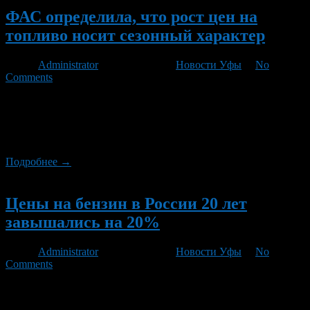
ФАС определила, что рост цен на
топливо носит сезонный характер
Автор
Administrator
/ 12.09.2012 /
Новости Уфы
/
No
Comments
Представители антимонопольной службы признают, что рост
цен на нефтепродукты в России имеет место, но при этом
уверяют, что ситуация стабильна и ожидать ажиотажа не
следует.
Подробнее →
Новый
Цены на бензин в России 20 лет
завышались на 20%
Автор
Administrator
/ 02.08.2012 /
Новости Уфы
/
No
Comments
Глава Федеральной антимонопольной службы РФ (ФАС)
Игорь Артемьев подвел итоги работы ведомства за восемь лет.