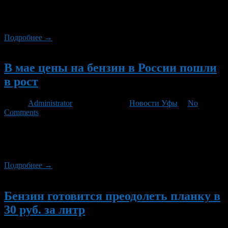
Среди достижений руководитель службы называет то, что
ФАС удалось обуздать аппетиты нефтяников, необоснованно
взвинчивавших цены на бензин.
Подробнее →
Новый
В мае цены на бензин в России пошли
в рост
Автор
Administrator
/ 26.06.2012 /
Новости Уфы
/
No
Comments
По данным Росстата, в мае увеличение потребительских цен
на автомобильный бензин отмечено в 70 субъектах
Российской Федерации.
Подробнее →
Новый
Бензин готовится преодолеть планку в
30 руб. за литр