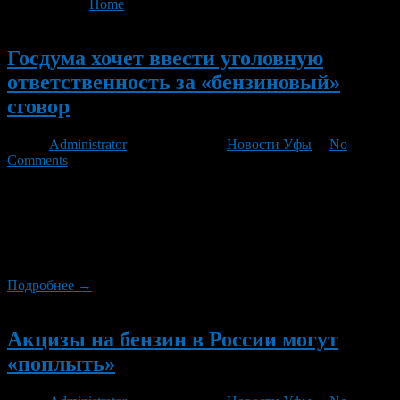
You are here:
Home
>
'Цены на топливо'
- Page 2
Новый
Госдума хочет ввести уголовную
ответственность за «бензиновый»
сговор
Автор
Administrator
/ 16.10.2012 /
Новости Уфы
/
No
Comments
Ввести уголовную ответственность за сговор, в результате
которого устанавливаются необоснованно высокие цены на
автомобильный бензин, дизтопливо и другие горюче-
смазочные материалы, предлагают депутаты «Справедливой
России».
Подробнее →
Новый
Акцизы на бензин в России могут
«поплыть»