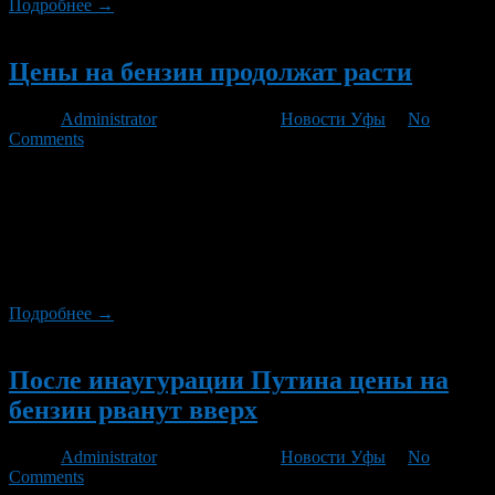
Подробнее →
Новый
Цены на бензин продолжат расти
Автор
Administrator
/ 04.05.2012 /
Новости Уфы
/
No
Comments
Потребительские цены на бензин будут расти и дальше, по
крайней мере в ближайшее время, считают в
Минэкономразвития. ФАС уверена, что поводов для роста нет.
Эксперты тоже разошлись в оценках: одни полагают, что
горючее будет дорожать весь май и июнь, другие – что цены
сохранятся на нынешнем уровне.
Подробнее →
Новый
После инаугурации Путина цены на
бензин рванут вверх
Автор
Administrator
/ 19.04.2012 /
Новости Уфы
/
No
Comments