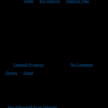
You are here:
Home
>
Все новости
>
Новости Уфы
>
Текущая статья
ФК «Уфа» объявляет о
коллективном обращении к
РХК: ожидаем материалы
КДК, решения — следующий
шаг
Автор
Главный Редактор
/ 06.05.2026 /
No Comments
Печать
Email
"ФК ""Уфа""" подаст коллективное обращение в Российский
хоккейный клуб: ""На сегодняшний день мы ждем
официальных материалов КДК России, после чего клуб будет
принимать решение по дальнейшим действиям, включая
возможное подачу апелляционной жалобы."
Join @Beauty0Ufa on Telegram