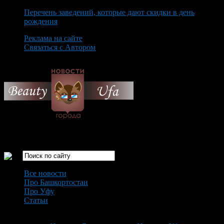
Перечень заведений, которые дают скидки в день
рождения
Реклама на сайте
Связаться с Автором
Sunday August 9th, 2026
Только самые интересные новости города Уфа
Все новости
Про Башкортостан
Про Уфу
Статьи
Loading...