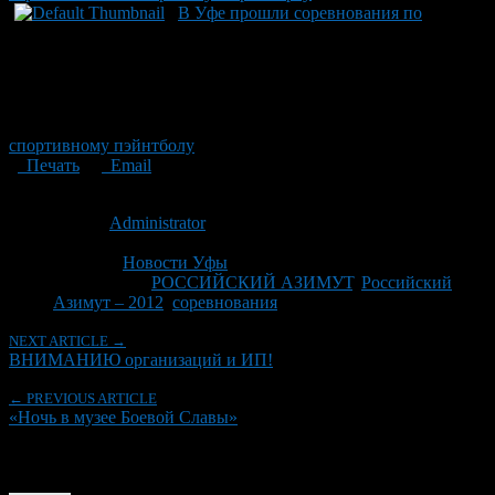
В Уфе прошли соревнования по
спортивному пэйнтболу
Печать
Email
Опубликовано: 14 лет назад на 18.05.2012
Автор:
Administrator
Последнее изминение 18 мая, 2012 @ 10:56 дп
Рубрики
Новости Уфы
Tagged With:
РОССИЙСКИЙ АЗИМУТ
,
Российский
Азимут – 2012
,
соревнования
NEXT ARTICLE →
ВНИМАНИЮ организаций и ИП!
← PREVIOUS ARTICLE
«Ночь в музее Боевой Славы»
Об авторе