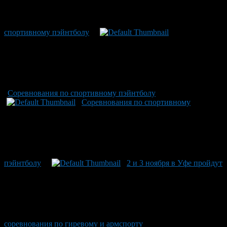
спортивному пэйнтболу
Соревнования по спортивному пэйнтболу
Соревнования по спортивному
пэйнтболу
2 и 3 ноября в Уфе пройдут
соревнования по гиревому и армспорту