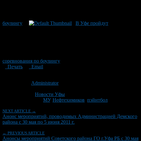
боулингу
В Уфе пройдут
соревнования по боулингу
Печать
Email
Опубликовано: 15 лет назад на 27.05.2011
Автор:
Administrator
Последнее изминение 27 мая, 2011 @ 9:31 дп
Рубрики
Новости Уфы
Tagged With:
МУ
,
Нефтехимиков
,
пэйнтбол
NEXT ARTICLE →
Анонс мероприятий, проводимых Администрацией Демского
района с 30 мая по 5 июня 2011 г.
← PREVIOUS ARTICLE
Анонсы мероприятий Советского района ГО г.Уфа РБ с 30 мая