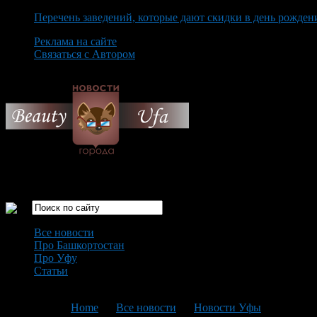
Перечень заведений, которые дают скидки в день рожден
Реклама на сайте
Связаться с Автором
Thursday August 6th, 2026
Только самые интересные новости города Уфа
Все новости
Про Башкортостан
Про Уфу
Статьи
Loading...
You are here:
Home
>
Все новости
>
Новости Уфы
>
Текущая