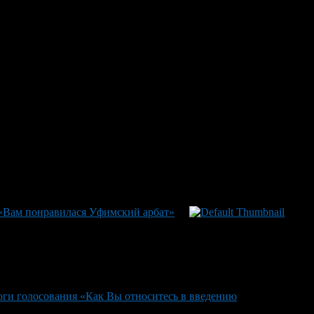
билист"", No 126 Автовокзал ""Северный"", ""Нарат"" и
"" и Сады ""Факел"" и No 113 К автомобильному транспорту
«Вам понравилася Уфимский арбат»
оги голосования «Как Вы относитесь в введению