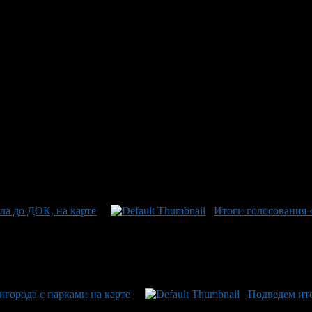
т Автовокзала до ДОК
нспортные маршруты: ""Автовокзал ""Южный"", ""П/т ""Автомо
, ""Фомичево"", ""Первушино"", No 113 К автовокзалу ""Южный
ла до ДОК, на карте
Итоги голосования 
игорода с парками на карте
Подведем ит