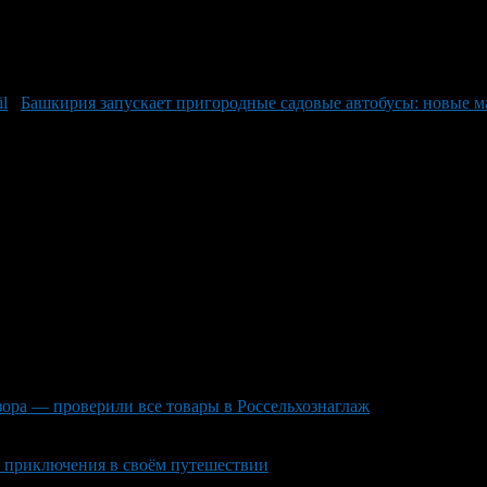
Башкирия запускает пригородные садовые автобусы: новые м
ра — проверили все товары в Россельхознаглаж
я приключения в своём путешествии