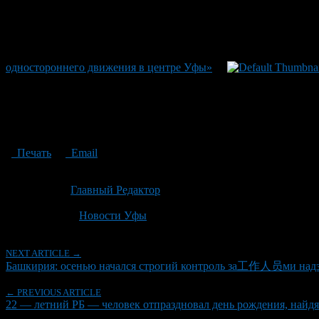
одностороннего движения в центре Уфы»
Печать
Email
Опубликовано: 3 месяца назад на 06.05.2026
Автор:
Главный Редактор
Последнее изминение 6 мая, 2026 @ 11:44 дп
Рубрики
Новости Уфы
NEXT ARTICLE →
Башкирия: осенью начался строгий контроль за工作人员ми надзо
← PREVIOUS ARTICLE
22 — летний РБ — человек отпраздновал день рождения, найд