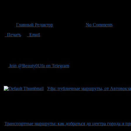
Уфа: публичные маршруты, о
Автор
Главный Редактор
/ 06.05.2026 /
No Comments
Печать
Email
"Напомню, что на улицах Уфы расположены общественные тра
""Нарат"", No 152 Автовокзал ""Южний"", ""Александровка""
""ДОК""."
Join @Beauty0Ufa on Telegram
Рекомендуем почитать:
Уфа: публичные маршруты, от Автовокза
Транспортные маршруты: как добраться до центра города и пр