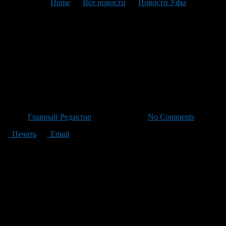
You are here:
Home
>
Все новости
>
Новости Уфы
>
Текущая статья
Транспортные маршруты:
как добраться до центра
города и пригорода с
парками на карте
Автор
Главный Редактор
/ 06.05.2026 /
No Comments
Печать
Email
Общественный транспорт может добраться до садов, которые
расположены в центре города и пригорода, например, по
следующим маршрутам: No 125 Автовокзал Южный –
станция «П/т «Автомобилист», No 128 Автовокзал Северный
— станция «Новые карашиды», No 132 Автовокзал
«Федоровка» — станция "Нарат", No 154 Автовокзал Южний
– станция "Александровка", No 157 Автовокзал Южен —
станция ""Фомичево"", No 113 Автовокзал Южного —
станция Сады "Факел", No 113 К Автовокзал Южной» —