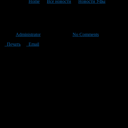
You are here:
Home
>
Все новости
>
Новости Уфы
>
Текущая статья
«Георгиевская лента»
Автор
Administrator
/ 26.04.2012 /
No Comments
Печать
Email
Комитетом по молодежной политике Администрации
городского округа город Уфа совместно с Центром
патриотического воспитания молодежи и Координационным
центром республиканского движения молодежи в г.Уфе, при
информационной поддержке радио «Спутник 107 FM»
организована городская патриотическая акция «Георгиевская
ленточка».
В акции, посвященной Международному дню солидарности
молодежи, приняла участие и молодежь Ленинского района.
Мероприятие прошло на площади перед ООО «Гостиничный
комплекс «Башкортостан» под девизом «Молодежь гордится
подвигом участников Великой Отечественной войны».