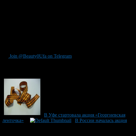
В акции участвовали: учащиеся ГБОУ НПО
«Профессиональное училище №63», воспитанники МБУ ОМК
«Алые паруса», представители общественных организаций –
районное отделение РМДД «Вместе», НП «ГПСМ» и
волонтеры.
Проводимая в преддверии Дня Победы акция – это
символическое выражение уважения и благодарности к
нашим ветеранам и дань памяти павшим на поле боя.
Join @Beauty0Ufa on Telegram
Рекомендуем почитать:
В Уфе стартовала акция «Георгиевская
ленточка»
В России началась акция