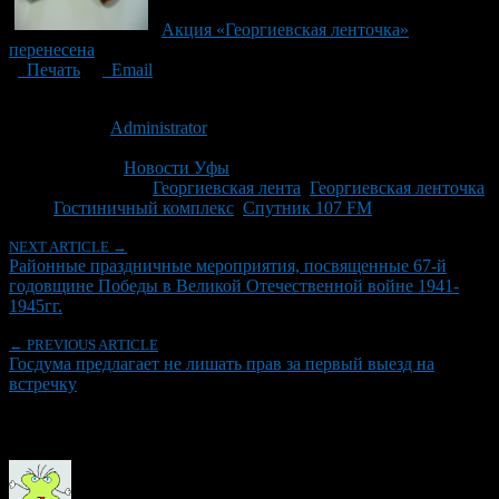
Акция «Георгиевская ленточка»
перенесена
Печать
Email
Опубликовано: 14 лет назад на 26.04.2012
Автор:
Administrator
Последнее изминение 26 апреля, 2012 @ 3:29 пп
Рубрики
Новости Уфы
Tagged With:
Георгиевская лента
,
Георгиевская ленточка
,
Гостиничный комплекс
,
Спутник 107 FM
NEXT ARTICLE →
Районные праздничные мероприятия, посвященные 67-й
годовщине Победы в Великой Отечественной войне 1941-
1945гг.
← PREVIOUS ARTICLE
Госдума предлагает не лишать прав за первый выезд на
встречку
Об авторе