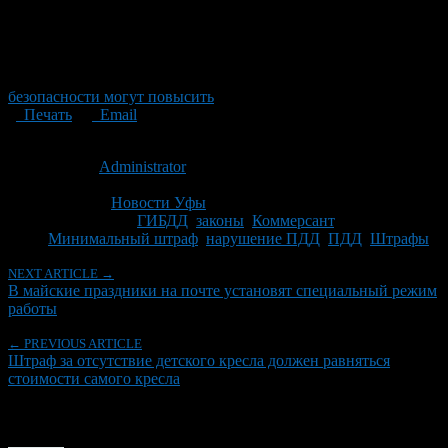
безопасности могут повысить
Печать
Email
Опубликовано: 14 лет назад на 25.04.2012
Автор:
Administrator
Последнее изминение 25 апреля, 2012 @ 8:00 пп
Рубрики
Новости Уфы
Tagged With:
ГИБДД
,
законы
,
Коммерсант
,
Минимальный штраф
,
нарушение ПДД
,
ПДД
,
Штрафы
NEXT ARTICLE →
В майские праздники на почте установят специальный режим
работы
← PREVIOUS ARTICLE
Штраф за отсутствие детского кресла должен равняться
стоимости самого кресла
Об авторе