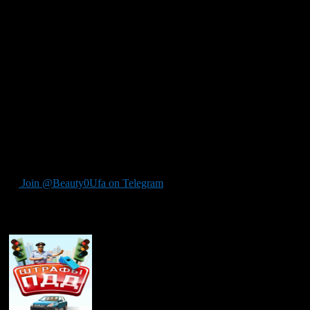
неиспользование детских кресел с 500 руб. до «уровня
стоимости детского кресла» (то есть 2,5-3 тыс. руб.).
Главным вопросом на повестке дня стала борьба с пьянством
за рулем. Среди предлагаемых мер — возвращение
минимально допустимого уровня алкоголя в крови и введение
уголовной ответственности за вождение в пьяном виде.
Также рассматривается вариант установки алкозамков в
машины водителей, наказанных за езду в пьяном виде.
Согласно выдвинутому предложению, если водитель был
пойман пьяным за рулем, то в качестве наказания он сможет
выбрать либо лишение прав на 1,5-2 года, либо половину
этого срока, но с установкой алкозамка за его счет.
Join @Beauty0Ufa on Telegram
Рекомендуем почитать: