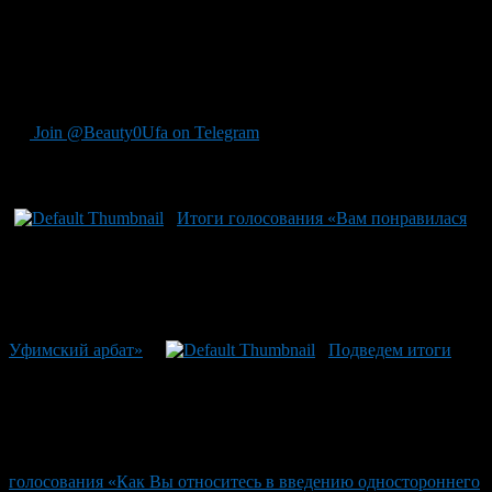
распространять лишь на те ДТП, в которых пострадало только
имущество.
«Упрощенка» во Франции применяется при ущербе до 6,5
тыс. евро, сообщает «Интерфакс». Что касается России, то тут
предельная сумма ущерба требует дополнительного расчета.
Join @Beauty0Ufa on Telegram
Рекомендуем почитать:
Итоги голосования «Вам понравилася
Уфимский арбат»
Подведем итоги
голосования «Как Вы относитесь в введению одностороннего