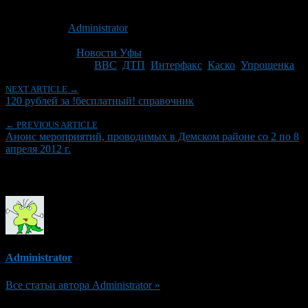
Опубликовано: 14 лет назад на 30.03.2012
Автор:
Administrator
Последнее изминение 30 марта, 2012 @ 6:53 пп
Рубрики
Новости Уфы
Tagged With:
ВВС
,
ДТП
,
Интерфакс
,
Каско
,
Упрощенка
NEXT ARTICLE →
120 рублей за !бесплатный! справочник
← PREVIOUS ARTICLE
Анонс мероприятий, проводимых в Демском районе со 2 по 8
апреля 2012 г.
Об авторе
Administrator
Все статьи автора Administrator »