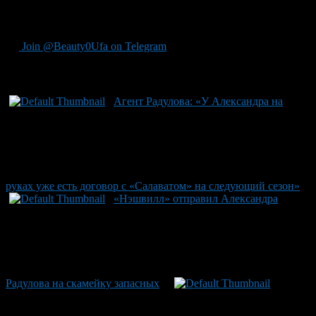
игрок набрал 58 (26+32) очков в 81 матче регулярного
чемпионата и 4 (2+2) очка в 6 матчах плей-офф.
Join @Beauty0Ufa on Telegram
Рекомендуем почитать:
Агент Радулова: «У Александра на
руках уже есть договор с «Салаватом» на следующий сезон»
«Нэшвилл» отправил Александра
Радулова на скамейку запасных