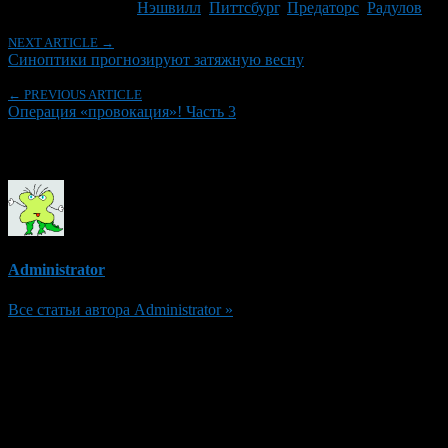
Tagged With:
Нэшвилл
,
Питтсбург
,
Предаторс
,
Радулов
NEXT ARTICLE →
Синоптики прогнозируют затяжную весну
← PREVIOUS ARTICLE
Операция «провокация»! Часть 3
Об авторе
Administrator
Все статьи автора Administrator »
Добавить комментарий