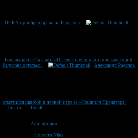
ЦСКА приобрел права на Радулова
Болельщики «Салавата-Юлаева» сняли клип, призывающий
Радулова остаться!
Александр Радулов
отметился шайбой в первой игре за «Нэшвилл Предаторз»
Печать
Email
Опубликовано: 14 лет назад на 19.03.2012
Автор:
Administrator
Последнее изминение 19 марта, 2012 @ 4:04 пп
Рубрики
Новости Уфы