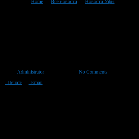
You are here:
Home
>
Все новости
>
Новости Уфы
>
Текущая статья
Рустем Хамитов дал указание
включить свет на Сельской
Богородской (пьяной) до 15
марта
Автор
Administrator
/ 05.03.2012 /
No Comments
Печать
Email
Огромный желтый щит встречает каждого, кто сворачивает на
«пьяную дорогу» со стороны Сипайлово. Надпись гласит:
«Внимание, аварийноопасный участок». Чуть ниже цифры,
показывающие, сколько людей здесь погибло или пострадало
за последнее время. Видно, что статистику недавно
исправляли: заметно, что щит неоднократно перекрашивали.
Точно такой же щит стоит и со стороны микрорайона Инорс,
предостерегая от необдуманных маневров.