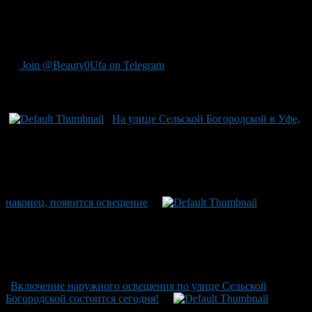
Богородской сотни фонарей, у городских коммунальных
служб почти нет: Рустэм Хамитов поставил перед уфимскими
властями задачу включить свет до 15 марта.
По материалам 102км.ру
Join @Beauty0Ufa on Telegram
Рекомендуем почитать:
На улице Сельской Богородской в Уфе,
наконец, появится освещение
Включение наружного освещения по улице Сельской
Богородской состоится сегодня!