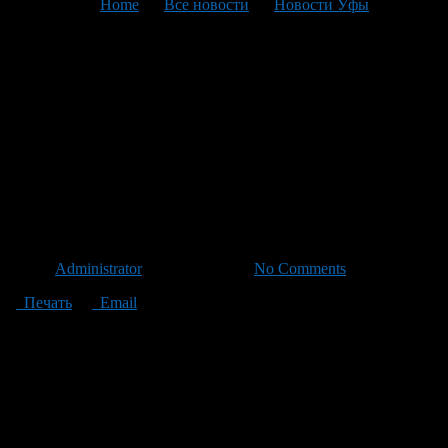
You are here:
Home
>
Все новости
>
Новости Уфы
>
Текущая статья
Анонс мероприятий
Администрации
Октябрьского района
городского округа город Уфа
РБ с 5 по 11 марта 2012 года
Автор
Administrator
/ 02.03.2012 /
No Comments
Печать
Email
5 марта в 18.00 часов в подростковом клубе «Маяк» пройдет
ток-шоу «Женственность».
6 марта в 12.00 и 16.00 часов в центральной городской
библиотеке состоится литературная композиция «Женщины,
которые изменили мир».