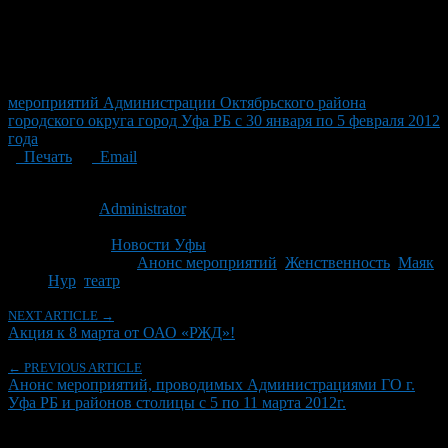
мероприятий Администрации Октябрьского района
городского округа город Уфа РБ с 30 января по 5 февраля 2012
года
Печать
Email
Опубликовано: 14 лет назад на 02.03.2012
Автор:
Administrator
Последнее изминение 2 марта, 2012 @ 3:40 пп
Рубрики
Новости Уфы
Tagged With:
Анонс мероприятий
,
Женственность
,
Маяк
,
Нур
,
театр
NEXT ARTICLE →
Акция к 8 марта от ОАО «РЖД»!
← PREVIOUS ARTICLE
Анонс мероприятий, проводимых Администрациями ГО г.
Уфа РБ и районов столицы с 5 по 11 марта 2012г.
Об авторе