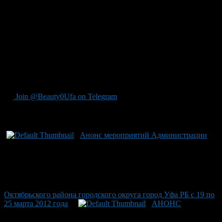
В 18.00 часов в детской школе искусств №2 им. Ф.Камаева
состоится концерт «Для мам и бабушек», посвященный
Международному женскому дню.
9 марта в парке культуры и отдыха «Кашкадан» пройдет
лыжная эстафета среди учебных заведений района.
В 18.00 часов в подростковом клубе «Маяк» будет
организован круглый стол «Все мы разные, все мы равные».
Join @Beauty0Ufa on Telegram
Рекомендуем почитать:
Анонс мероприятий Администрации
Октябрьского района городского округа город Уфа РБ с 19 по
25 марта 2012 года
АНОНС