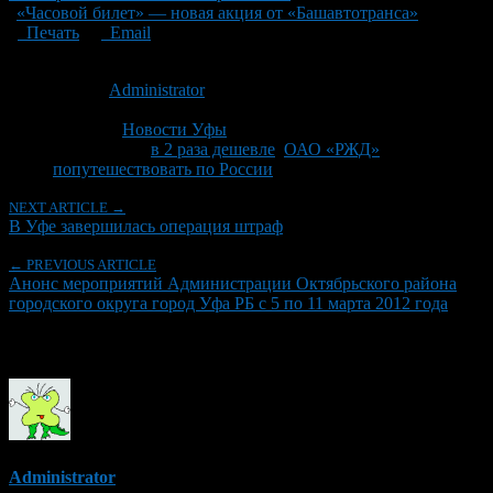
«Часовой билет» — новая акция от «Башавтотранса»
Печать
Email
Опубликовано: 14 лет назад на 02.03.2012
Автор:
Administrator
Последнее изминение 2 марта, 2012 @ 3:39 пп
Рубрики
Новости Уфы
Tagged With:
в 2 раза дешевле
,
ОАО «РЖД»
,
попутешествовать по России
NEXT ARTICLE →
В Уфе завершилась операция штраф
← PREVIOUS ARTICLE
Анонс мероприятий Администрации Октябрьского района
городского округа город Уфа РБ с 5 по 11 марта 2012 года
Об авторе
Administrator