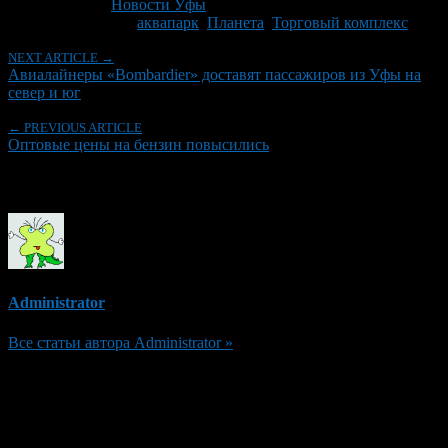
Рубрики
Новости Уфы
Tagged With:
аквапарк
,
Планета
,
Торговый комплекс
NEXT ARTICLE →
Авиалайнеры «Bombardier» доставят пассажиров из Уфы на
север и юг
← PREVIOUS ARTICLE
Оптовые цены на бензин повысились
Об авторе
Administrator
Все статьи автора Administrator »
Добавить комментарий