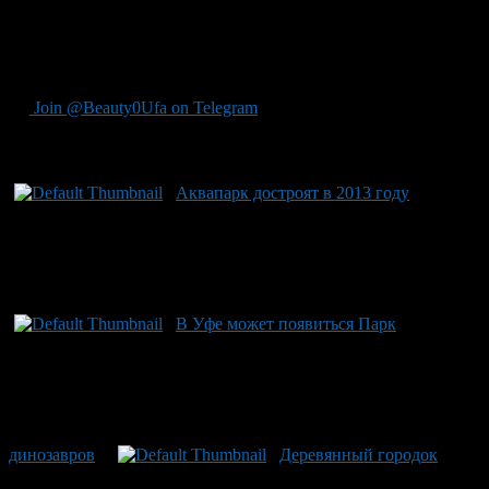
Единственное, отметил он, администрация города настояла на
том, чтобы строительство аквапарка не оставляли на второй
план, так как владельцы проекта планировали в первую
очередь завершить работы по торговому комплексу .
Join @Beauty0Ufa on Telegram
Рекомендуем почитать:
Аквапарк достроят в 2013 году
В Уфе может появиться Парк
динозавров
Деревянный городок