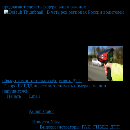
предлагают сделать федеральным законом
В четырех регионах России водителей
обяжут самостоятельно оформлять ДТП
Скоро ГИБДД перестанет снимать номера с машин
нарушителей
Печать
Email
Опубликовано: 14 лет назад на 16.02.2012
Автор:
Administrator
Последнее изминение 16 февраля, 2012 @ 11:40 дп
Рубрики
Новости Уфы
Tagged With:
Видеорегистраторы
,
ГАИ
,
ГИБДД
,
ДТП
,