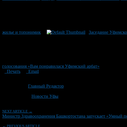
жилье и топонимик
Заседание Уфимског
голосования «Вам понравилася Уфимский арбат»
Печать
Email
Опубликовано: 4 месяца назад на 22.04.2026
Автор:
Главный Редактор
Последнее изминение 22 апреля, 2026 @ 12:00 дп
Рубрики
Новости Уфы
NEXT ARTICLE →
Министр Здравоохранения Башкортостана запускает «Умный п
← PREVIOUS ARTICLE