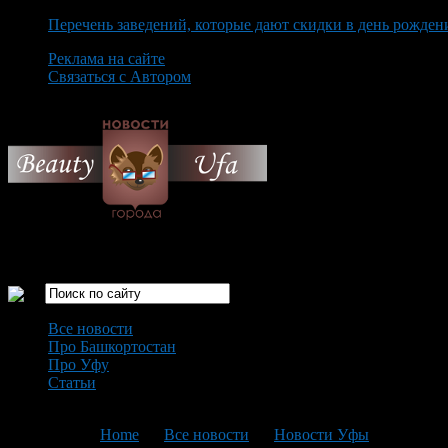
Перечень заведений, которые дают скидки в день рожден
Реклама на сайте
Связаться с Автором
Thursday August 6th, 2026
Только самые интересные новости города Уфа
Все новости
Про Башкортостан
Про Уфу
Статьи
Loading...
You are here:
Home
>
Все новости
>
Новости Уфы
>
Текущая