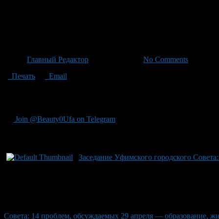
Заседание Уфимского городско
образование, жилье и измен
Автор
Главный Редактор
/ 22.04.2026 /
No Comments
Печать
Email
В предстоящем заседании Уфимского городского Совета, котор
схем размещения жилых домов в специализированном жилом фо
Join @Beauty0Ufa on Telegram
Рекомендуем почитать:
Заседание Уфимского городского Совета:
Совета: 14 проблем, обсуждаемых 29 апреля — образование, жи