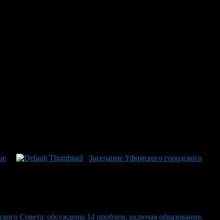
даемо 29 апреля —
ие программы развития образования, общественное обсуждение
ое
Заседание Уфимского городского
кого Совета: обсуждены 14 проблем, включая образование,