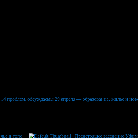
го Совета: 14 проблем, обсуж
ое пройдет 29 Апрель, были рассмотрены 14 проблем: исполнен
нде города, наименование новых улиц и скверов в городе Уфа.
 14 проблем, обсуждаемы 29 апреля — образование, жилье и нов
лье и топо
Предстоящее заседание Уфимс