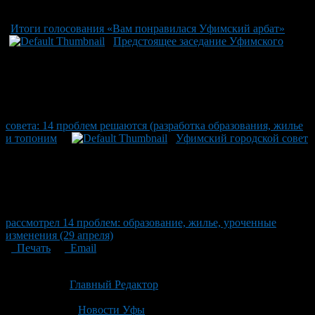
Итоги голосования «Вам понравилася Уфимский арбат»
Предстоящее заседание Уфимского
совета: 14 проблем решаются (разработка образования, жилье
и топоним
Уфимский городской совет
рассмотрел 14 проблем: образование, жилье, уроченные
изменения (29 апреля)
Печать
Email
Опубликовано: 4 месяца назад на 21.04.2026
Автор:
Главный Редактор
Последнее изминение 21 апреля, 2026 @ 11:55 пп
Рубрики
Новости Уфы