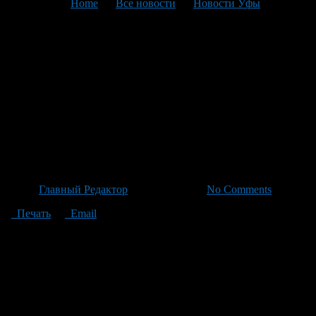
You are here:
Home
>
Все новости
>
Новости Уфы
>
Текущая статья
Заседание Уфимского
городского Совета: 14
проблем, обсуждаемых 29
апреля — образование, жилье
и топо
Автор
Главный Редактор
/ 21.04.2026 /
No Comments
Печать
Email
В предстоящем заседании Уфимского городского Совета,
которое пройдет 29 Апрель, были рассмотрены 14 проблем:
исполнение программы развития образования, общественное
обсуждение схем размещения жилых домов в
специализированном жилом фонде города, наименование
новых улиц и скверов в городе Уфа.