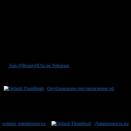
собственником авто и иным водителем лежат в сфере
гражданского законодательства, одним из принципов
которого является невмешательство третьих лиц.
«Большинство граждан, чьи автомобили были задержаны по
проблемам с доверенностью, просто оставляют ее дома или
забывают вовремя переоформить. Кроме того, оформление
доверенности не мешает ее подделать и не создает
дополнительные трудности при угоне. В Европе и Америке
доверенности нет», — добавил руководитель московского
центра по борьбе с пробками.
Join @Beauty0Ufa on Telegram
Рекомендуем почитать:
Опубликовано постановление об
отмене доверенности
Доверенность на