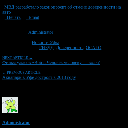
МВД разработало законопроект об отмене доверенности на
авто
Печать
Email
Опубликовано: 15 лет назад на 25.01.2012
Автор:
Administrator
Последнее изминение 25 января, 2012 @ 11:11 дп
Рубрики
Новости Уфы
Tagged With:
ГИБДД
,
Доверенность
,
ОСАГО
NEXT ARTICLE →
Фильм ужасов «Вой». Человек человеку — волк?
← PREVIOUS ARTICLE
Аквапарк в Уфе достроят в 2013 году
Об авторе
Administrator