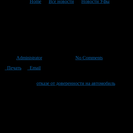
You are here:
Home
>
Все новости
>
Новости Уфы
>
Текущая статья
ГИБДД: отказаться от
доверенности на автомобиль
не получится
Автор
Administrator
/ 25.01.2012 /
No Comments
Печать
Email
Буквально на днях дорожные эксперты высказали
предложение об
отказе от доверенности на автомобиль
.
По их мнению, все данные о допущенных водителях уже
содержаться в страховом полисе. Однако ГИБДД уверена, что
доверенность на автомобиль может понадобиться, поэтому
говорить об отмене преждевременно.
Как пояснили полицейские, доверенность на управление
автомобилем действительно является документом,
дублирующим информацию, указанную в полисе ОСАГО.
«Отказаться от нее сразу не получится, — считает заместитель