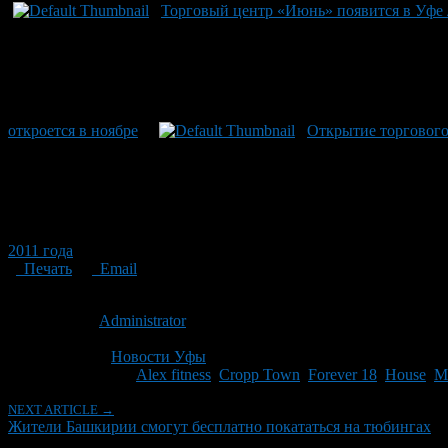
Торговый центр «Июнь» появится в Уфе 
откроется в ноябре
Открытие торгового
2011 года
Печать
Email
Опубликовано: 15 лет назад на 19.01.2012
Автор:
Administrator
Последнее изминение 19 января, 2012 @ 11:29 дп
Рубрики
Новости Уфы
Tagged With:
Alex fitness
,
Cropp Town
,
Forever 18
,
House
,
M
NEXT ARTICLE →
Жители Башкирии смогут бесплатно покататься на тюбингах