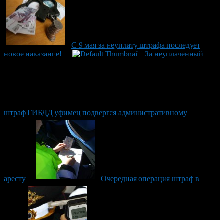
С 9 мая за неуплату штрафа последует
новое наказание!
За неуплаченный
штраф ГИБДД уфимец подвергся административному
аресту
Очередная операция штраф в