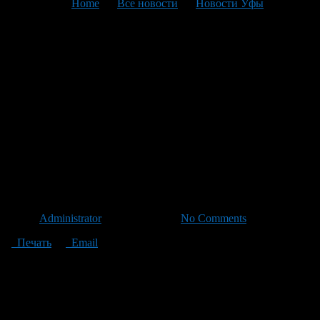
You are here:
Home
>
Все новости
>
Новости Уфы
>
Текущая статья
Информация для лиц,
привлеченных к
административной
ответственности и не
уплативших штрафы в
установленный законом срок
Автор
Administrator
/ 11.01.2012 /
No Comments
Печать
Email
Лицо, привлеченное к административной ответственности
вправе обжаловать постановление, вынесенное в отношении
него в течение 10 суток, если считает неправомерными
действия сотрудника, составившего административный
протокол. После вступления в законную силу постановления