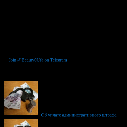
лицо, привлеченное к административной ответственности,
обязан в течение 30 суток оплатить административный
штраф.
Согласно ст. 20.25 ч.1 Кодекса об Административных
правонарушениях Российской Федерации, неуплата
административного штрафа в срок, предусмотренный
настоящим кодексом, влечет наложение административного
штрафа в двукратном размере суммы неуплаченного штрафа
либо административный арест на срок до 15 суток.
Join @Beauty0Ufa on Telegram
Рекомендуем почитать:
Об уплате административного штрафа