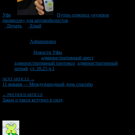
Уфе
Путин отменил «нулевое
промилле» для автомобилистов
Печать
Email
Опубликовано: 15 лет назад на 11.01.2012
Автор:
Administrator
Последнее изминение 11 января, 2012 @ 12:53 пп
Рубрики
Новости Уфы
Tagged With:
административный арест
,
административный протокол
,
административный
штраф
,
ст. 20.25 ч.1
NEXT ARTICLE →
11 января — Международный день спасибо
← PREVIOUS ARTICLE
Закон о такси вступил в силу
Об авторе