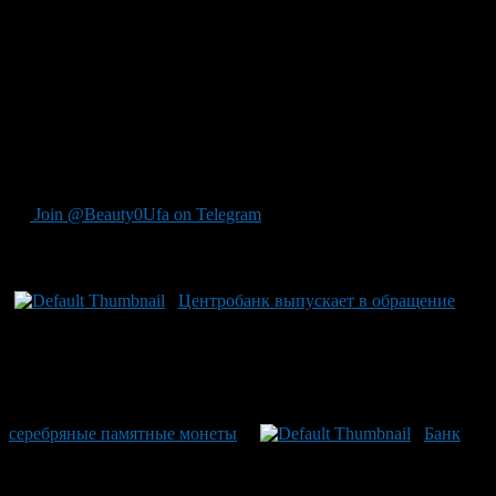
мм и шириной 14 мм. Тираж каждой монеты до 300 тысяч
штук. Инвестиционная золотая монета номиналом 100 рублей
имеет прямоугольную форму с закругленными углами длиной
28 мм и шириной 17 мм. Тираж монеты до 100 тысяч штук.
Монета из недрагоценного металла имеет форму круга белого
цвета диаметром 27 мм. Тираж монеты 250 тысяч штук.
Выпускаемые монеты являются законным средством
наличного платежа на территории РФ и обязательны к приему
по номиналу во все виды платежей без всяких ограничений.
Join @Beauty0Ufa on Telegram
Рекомендуем почитать:
Центробанк выпускает в обращение
серебряные памятные монеты
Банк