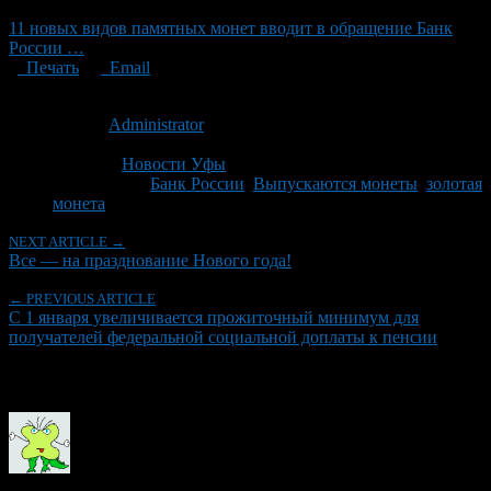
11 новых видов памятных монет вводит в обращение Банк
России …
Печать
Email
Опубликовано: 15 лет назад на 28.12.2011
Автор:
Administrator
Последнее изминение 28 декабря, 2011 @ 11:46 дп
Рубрики
Новости Уфы
Tagged With:
Банк России
,
Выпускаются монеты
,
золотая
монета
NEXT ARTICLE →
Все — на празднование Нового года!
← PREVIOUS ARTICLE
С 1 января увеличивается прожиточный минимум для
получателей федеральной социальной доплаты к пенсии
Об авторе