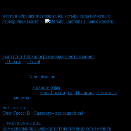
марта в обращении появились четыре вида памятных
серебряных монет
Банк России
выпустил 100 килограммовых золотых монет
Печать
Email
Опубликовано: 15 лет назад на 02.10.2011
Автор:
Administrator
Последнее изминение 2 октября, 2011 @ 8:41 пп
Рубрики
Новости Уфы
Tagged With:
Банк России
,
Год Испании
,
Памятные
монеты
NEXT ARTICLE →
Олег Гросс: В «Салавате» все зашибись!
← PREVIOUS ARTICLE
Коммунальщики Башкортостана планируют изменить