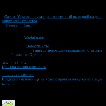
Жители Уфы не получат дополнительный выходной на день
защитника Отечества
Печать
Email
Опубликовано: 15 лет назад на 01.12.2011
Автор:
Administrator
Последнее изминение 1 декабря, 2011 @ 1:12 пп
Рубрики
Новости Уфы
Tagged With:
9 января
,
новогодние праздники
,
отдыхать
,
Рождество Христово
NEXT ARTICLE →
Цены на бензин снизились
← PREVIOUS ARTICLE
Предпринимательницу из Уфы осудили за бижутерию в виде
конопли
Об авторе