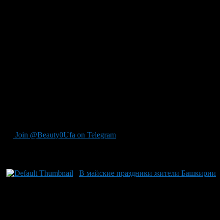
понедельник, 9 января. Первая рабочая неделя 2012 года
начнется со вторника, 10 января, и будет короткой.
— При пятидневной рабочей неделе выходными днями в
нашей республике в связи с праздничными днями являются: 1
– 9 января 2012 года, — сообщили сайту ProUfu.Ru в пресс-
службе Министерства труда и социальной защиты населения
РБ. – А продолжительность работы в пятницу, 30 декабря, не
сокращается.
Кроме того, при предоставлении ежегодного основного или
ежегодного дополнительного оплачиваемого отпуска в число
календарных дней отпуска нерабочие праздничные дни 1, 2,
3, 4, 5 и 7 января не включаются.
Join @Beauty0Ufa on Telegram
Рекомендуем почитать:
В майские праздники жители Башкирии