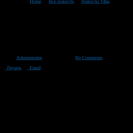
You are here:
Home
>
Все новости
>
Новости Уфы
>
Текущая статья
На новогодние праздники
жители Башкирии будут
отдыхать до 9 января
Автор
Administrator
/ 01.12.2011 /
No Comments
Печать
Email
После празднования Нового года жители Башкирии будут
отдыхать 9 дней.
Как известно, Новогодние каникулы — 1, 2, 3, 4 и 5 января, а
также Рождество Христово — 7 января– являются нерабочими
праздничными днями.
В то же время в этом году нерабочие праздничные дни 1 и 7
января совпадают с выходными днями.
Таким образом, выходные дни переносятся с воскресенья, 1
января, и с субботы, 2 января, на пятницу, 6 января, и