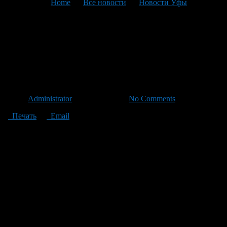
You are here:
Home
>
Все новости
>
Новости Уфы
>
Текущая статья
Жители Уфы не получат
дополнительный выходной
на день защитника Отечества
Автор
Administrator
/ 30.01.2013 /
No Comments
Печать
Email
В этом году, день защитника отечества (23 февраля 2013)
выпадает на субботу. В пятницу же, 22 февраля, рабочий день
будет сокращен на 1 час. Дополнительный выходной который
должен был быть в понедельник, 25 февраля, в этом году
решено перенести на 10 мая.
Сокращенный рабочий день будет и 7 марта. Таким образом,
выходными днями в феврале 2013 года будут: 23, 24 февраля и
8, 9, 10 марта.
На основании статьи 120 Трудового кодекса РФ при