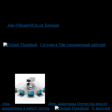
предоставлении ежегодного основного или ежегодного
дополнительного оплачиваемого отпуска нерабочие
праздничные дни 23 февраля и 8 марта в число календарных
дней отпуска не включаются.
Join @Beauty0Ufa on Telegram
Рекомендуем почитать:
Сегодня в Уфе сокращенный рабочий
день
День защитника Отечества вносит
коррективы в работу почты
У жителей