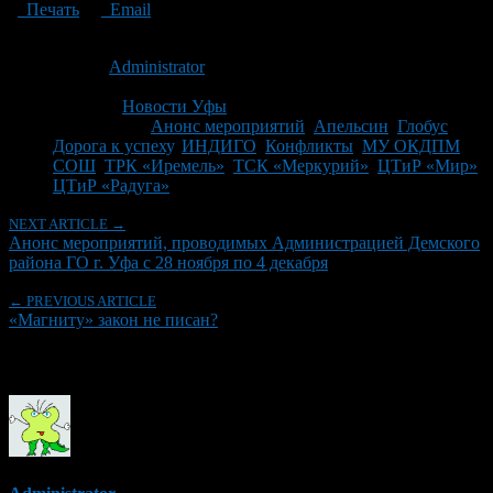
Печать
Email
Опубликовано: 15 лет назад на 25.11.2011
Автор:
Administrator
Последнее изминение 25 ноября, 2011 @ 10:21 пп
Рубрики
Новости Уфы
Tagged With:
Анонс мероприятий
,
Апельсин
,
Глобус
,
Дорога к успеху
,
ИНДИГО
,
Конфликты
,
МУ ОКДПМ
,
СОШ
,
ТРК «Иремель»
,
ТСК «Меркурий»
,
ЦТиР «Мир»
,
ЦТиР «Радуга»
NEXT ARTICLE →
Анонс мероприятий, проводимых Администрацией Демского
района ГО г. Уфа с 28 ноября по 4 декабря
← PREVIOUS ARTICLE
«Магниту» закон не писан?
Об авторе