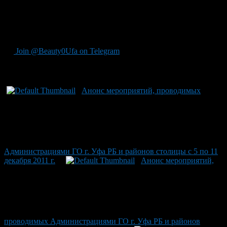
вопросам защиты прав потребителей проводят специалисты
отдела по защите прав потребителей Администрации ГО г.
Уфа РБ для жителей Калининского района г.Уфы по телефону
263-01-26.
Join @Beauty0Ufa on Telegram
Рекомендуем почитать:
Анонс мероприятий, проводимых
Администрациями ГО г. Уфа РБ и районов столицы с 5 по 11
декабря 2011 г.
Анонс мероприятий,
проводимых Администрациями ГО г. Уфа РБ и районов