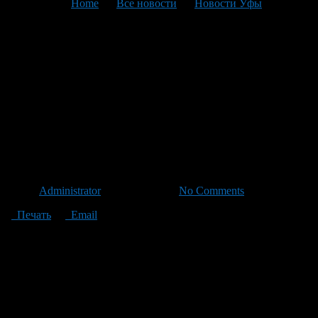
You are here:
Home
>
Все новости
>
Новости Уфы
>
Текущая статья
Анонс мероприятий,
проводимых
Администрациями ГО г. Уфа
РБ и районов столицы с 28
ноября по 4 декабря 2011 г.
Автор
Administrator
/ 25.11.2011 /
No Comments
Печать
Email
28 ноября 2011 г. в Уфимском городском доме детского
творчества им. Комарова пройдет городской конкурс по
бумагопластике «Свой мир мы строим сами».
28 ноября 2011 г. в гимназии №47 проводится лекция
«Конфликты и пути их решения».
29 ноября 2011 г. в 16.00 час. в подростковом клубе «Легенда»
пройдет тематический вечер «Я буду руки твои целовать»,