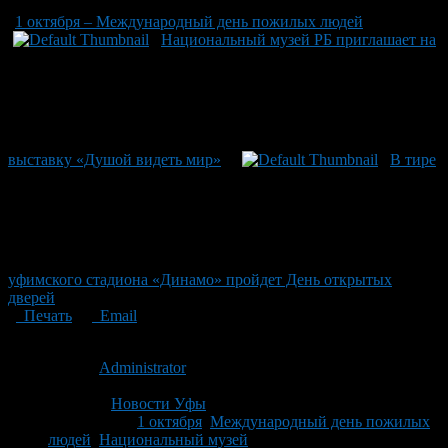
1 октября – Международный день пожилых людей
Национальный музей РБ приглашает на
выставку «Душой видеть мир»
В тире
уфимского стадиона «Динамо» пройдет День открытых
дверей
Печать
Email
Опубликовано: 15 лет назад на 30.09.2011
Автор:
Administrator
Последнее изминение 30 сентября, 2011 @ 12:38 пп
Рубрики
Новости Уфы
Tagged With:
1 октября
,
Международный день пожилых
людей
,
Национальный музей