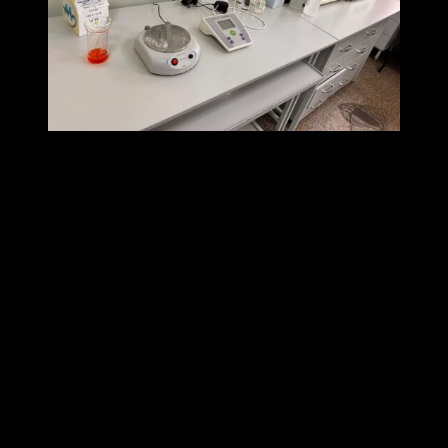
Одним из значимых преимуществ использования сывороток в
диагностике инфекционных заболеваний является
возможность адаптации под различные патогены. На
практике это обеспечивает широкий спектр применения – от
рутинной диагностики заболеваний дыхательных путей до
сложных исследований, связанных с редкими тропическими
инфекциями. Такой универсальный подход делает их
незаменимыми как в больших лабораторных центрах, так и в
полевых условиях.
Помимо высокой точности и адаптивности, диагностические
сыворотки также снижают вероятность получения
ложноположительных и ложноотрицательных результатов.
Это особенно важно в ситуациях, когда ошибки могут стоить
потерянного времени или привести к неправильному