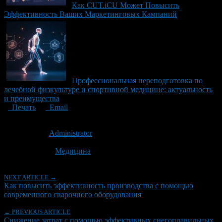
Как CUT.iCU Может Повысить
Эффективность Ваших Маркетинговых Кампаний
Профессиональная переподготовка по
лечебной физкультуре и спортивной медицине: актуальность
и преимущества
Печать
Email
Опубликовано: 9 месяцев назад на 26.11.2025
Автор:
Administrator
Последнее изминение 26 ноября, 2025 @ 10:14 дп
Рубрики
Медицина
NEXT ARTICLE →
Как повысить эффективность производства с помощью
современного сварочного оборудования
← PREVIOUS ARTICLE
Снижение затрат с помощью эффективных снегоплавильных