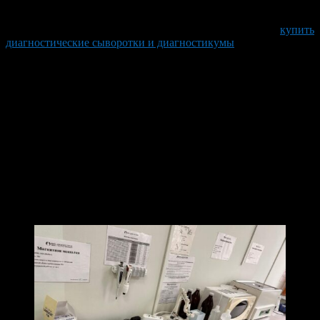
инфекций, требующих немедленного лечения. Сегодня
приобрести такие решения можно на специализированных
платформах, например, отправившись в каталог, чтобы
купить
диагностические сыворотки и диагностикумы
, идеально
подходящие для лабораторий любого уровня.
Основной принцип работы диагностических сывороток
основан на реакции антиген-антитело, что делает их
идеальными для определения патогенов с высокой
специфичностью. Например, при исследованиях на
бактериальные или вирусные инфекции именно эти
препараты позволяют быстро идентифицировать присутствие
патогена в биологическом материале пациента. Такой подход
не только ускоряет постановку диагноза, но и минимизирует
риск ошибочного лечения, что особенно актуально при угрозе
резистентности к антибиотикам.