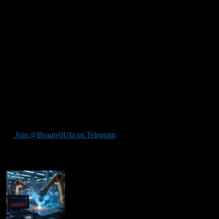
результатами между странами. Благодаря этому, мировое
научное сообщество может оперативно принимать решения
по контролю и предотвращению заболеваний.
Развитие лабораторной диагностической базы предполагает
также расширение сфер применения диагностических
сывороток. Помимо классической медицинской диагностики,
они находят применение в пищевой промышленности,
экологическом мониторинге и даже в криминалистике.
Возможность адаптации под разные условия и задачи делает
их незаменимыми во всех сферах, где требуется высокая
точность анализа. Таким образом, диагностические сыворотки
становятся важным элементом не только в медицине, но и в
решении глобальных задач человечества.
Join @Beauty0Ufa on Telegram
Рекомендуем почитать: