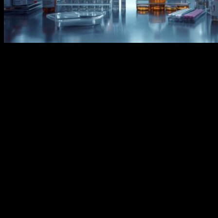
Диагностика играет ключевую роль в современных научных
исследованиях и медицинской практике. Одним из
важнейших инструментов, обеспечивающих высокую
точность и достоверность результатов, являются
диагностические сыворотки. В данной статье
рассматриваются их значение, влияние на эффективность
исследований и особенности применения.
Роль диагностических сывороток в
быстром и точном выявлении
инфекционных заболеваний
Диагностические сыворотки занимают важное место в
выявлении инфекционных заболеваний благодаря своей
способности обеспечивать высокую точность и скорость
анализа. Эти препараты позволяют сократить время
диагностики, что особенно важно в условиях острых