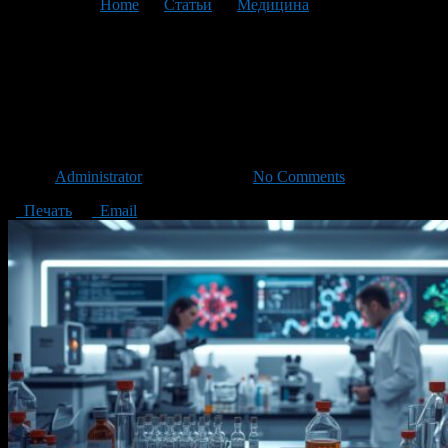
You are here:
Home
>
Статьи
>
Медицина
>
Текущая статья
Как диагностические
сыворотки повышают
эффективность исследований
Автор
Administrator
/ 26.11.2025 /
No Comments
Печать
Email