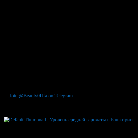
сайту ProUfu.Ru в пресс-службе Правительства РБ.
А с 1 июня 2011 года на 6,5% повысятся зарплаты работников
бюджетной сферы республики. Предполагается, что уже
к 2015 году их размер вырастет в полтора раза.
— Исправление ситуации с заработными платами — это один
из главных приоритетов в работе нашего Правительства, —
заявил Президент Башкортостана Рустэм Хамитов. — По
итогам 9 месяцев 2010 года Башкирия находится на пятом
месте в Приволжском федеральном округе по уровню
заработной платы. Отставание от среднероссийского уровня
составляет 23%. Мириться с этим нельзя. Надо делать все,
чтобы зарплаты росли.
Подробнее: http://news.mail.ru/inregions/volgaregion/2/4843016/
Join @Beauty0Ufa on Telegram
Рекомендуем почитать:
Уровень средней зарплаты в Башкирии