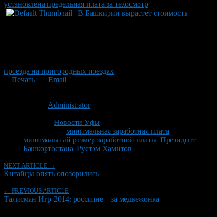
установлена предельная плата за техосмотр
В Башкирии вырастет стоимость
проезда на пригородных поездах
Печать
Email
Опубликовано: 16 лет назад на 25.11.2010
Автор:
Administrator
Последнее изминение 15 октября, 2014 @ 12:18 дп
Рубрики
Новости Уфы
Tagged With:
минимальная заработная плата
,
минимальный размер заработной платы
,
Президент
Башкортостана
,
Рустэм Хамитов
NEXT ARTICLE →
Китайцы опять опозорились
← PREVIOUS ARTICLE
Талисман Игр-2014: россияне – за медвежонка