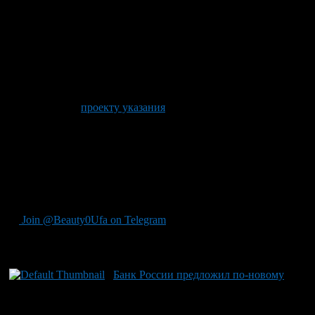
мотоциклов и грузовиков. Он не менялся больше двух лет,
несмотря на значительное удорожание запчастей и возросшую
убыточность.
Кроме того, предусмотрено повышение коэффициента по
полисам ОСАГО «мультидрайв» для физлиц.
До 17 сентября Банк России принимает замечания и
предложения к
проекту указания
, после чего будет принято
окончательное решение.
Для справки: По итогам первого полугодия средняя стоимость
полиса ОСАГО в Башкортостане составляет около 6600
рублей – на 14% ниже, чем в среднем по стране (порядка 7700
рублей).
Join @Beauty0Ufa on Telegram
Рекомендуем почитать:
Банк России предложил по-новому