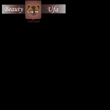
© 2026 Все об Уфе и не
только.