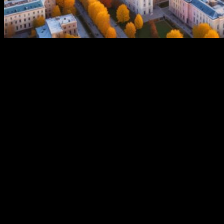
В Уфе могут подешеветь полисы ОСАГО. Стоимость может
снизиться за счет изменения территориального коэффициента
(КТ), который влияет на конечную цену страховки.
Актуализировать его значения предлагает Банк России. В
проекте указания регулятора в целом по стране планируется
повысить КТ для 18 территорий, где показатели убыточности
по ОСАГО превышают среднероссийские. В то же время для
21 территории предусмотрено снижение КТ – таким образом
его значение перестанет быть выше среднего по стране.
«В число территорий, где предлагается снизить
территориальный коэффициент, вошла Уфа. Сейчас КТ здесь
равен 1,64, уменьшить его планируется на 5% — до 1,56. При
этом для остальных населенных пунктов Башкортостана
текущий коэффициент не изменится», — отметил
управляющий Отделением-Национальным банком по
Республике Башкортостан Банка России Марат Кашапов.
Также Банк России планирует расширить в обе стороны
границы тарифного коридора для общественного транспорта,