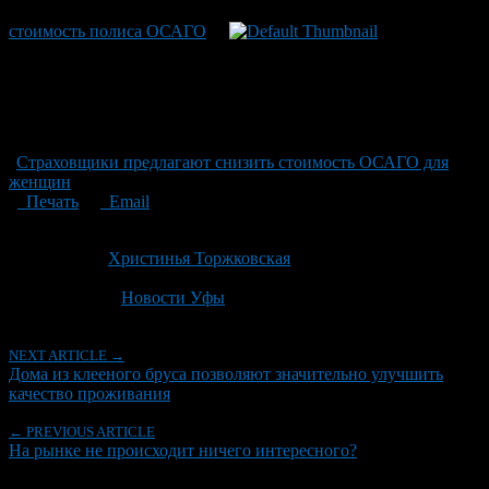
стоимость полиса ОСАГО
Страховщики предлагают снизить стоимость ОСАГО для
женщин
Печать
Email
Опубликовано: 2 года назад на 11.09.2024
Автор:
Христинья Торжковская
Последнее изминение 11 сентября, 2024 @ 11:30 дп
Рубрики
Новости Уфы
NEXT ARTICLE →
Дома из клееного бруса позволяют значительно улучшить
качество проживания
← PREVIOUS ARTICLE
На рынке не происходит ничего интересного?