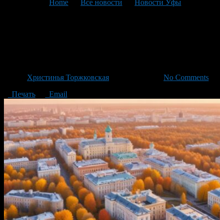
You are here:
Home
>
Все новости
>
Новости Уфы
>
Текущая статья
В Уфе может снизиться
стоимость ОСАГО
Автор
Христинья Торжковская
/ 11.09.2024 /
No Comments
Печать
Email