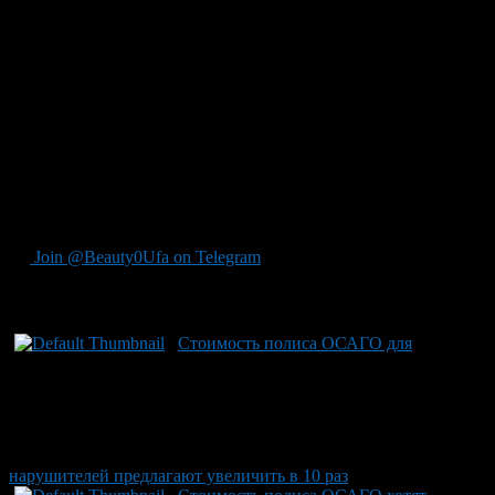
Ну и, последнее заметное изменение касается тех
автовладельцев, кто страхует авто не на весь год, а на 3, 4 или
5 месяцев. Согласно Постановлению, для трехмесячного
полиса ОСАГО коэффициент КС (периода использования
транспортного средства) повышен с 0.4 до 0.5, для
четырехмесячного — с 0.5 до 0.6, для пятимесячного — с 0.6
до 0.65.
В заключение, стоит отметить, что базовая ставка, от которой
и рассчитывается стоимость полиса, осталась на прежнем
уровне -1980 рублей (для физлиц). Впрочем, как видно из
статьи, это мало утешает.
Join @Beauty0Ufa on Telegram
Рекомендуем почитать:
Стоимость полиса ОСАГО для
нарушителей предлагают увеличить в 10 раз