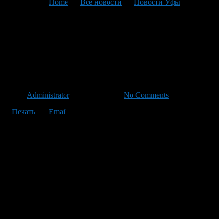
You are here:
Home
>
Все новости
>
Новости Уфы
>
Текущая статья
В Башкирии резко
повысилась стоимость
полиса ОСАГО
Автор
Administrator
/ 25.07.2011 /
No Comments
Печать
Email
13 июля председатель правительства РФ Владимир Путин
подписал Постановление под №574 «О внесении изменений в
страховые тарифы по обязательному страхованию
гражданской ответственности владельцев транспортных
средств, их структуру и порядок применения страховщиками
при определении страховой премии».
18 июля данный документ был опубликован на сайте
правительства России, и, вступает в силу уже на днях.
Согласно Постановлению, в России пересматривается часть