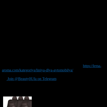
подобное изделие в оформление интерьера даже
наиболее дорогого и стильного автомобиля.
Обратите внимание также на бренд производителя, который
поставляет конкретный тип ароматизатора. Стоит выбирать
только тех поставщиков, у которых есть большой опыт в
данном сегменте.
При использовании такой продукции для ароматизации вы
сразу заметите разницу с более дешевыми аналогами.
Приятный аромат создает в салоне авто приятную атмосферу,
устраняет запахи, которые могли бы создавать дискомфорт для
водителя и пассажиров во время поездки. Иногда
используется также сочетание разных ароматов. У вас
создается большой простор для экспериментов. Подробности
о такой продукции вы сможете узнать по ссылке
https://lema-
aroma.com/kategoriya/liniya-dlya-avtomobilya/
.
Join @Beauty0Ufa on Telegram
Рекомендуем почитать: