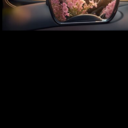
Внутри автомобиля может создаваться много неприятных
запахов. Их источниками становятся как использованные в
производстве салона материалы, так и проникающие внутрь
через окна или вентиляцию продукты сгорания. Есть и другие
потенциальные источники.
Чтобы решить такую проблему нужно использовать
специальные ароматизаторы. Они применяются для того,
чтобы полностью подавить запах или замаскировать его.
Как и в любой другой сфере, в этой категории также есть
внутреннее деление на стандартные типы продукции и
премиум-сегмент. Во вторую категорию попадают изделия,
которые отличаются применением высококачественных
натуральных компонентов и особым, утонченным дизайном.
Так как в продаже представлено множество вариантов
ароматизаторов, важно учитывать ключевые параметры.