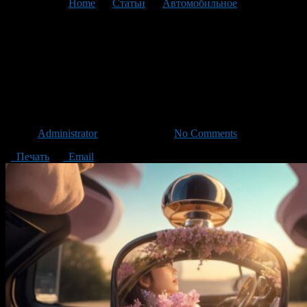
You are here:
Home
>
Статьи
>
Автомобильное
>
Текущая
статья
Как выбрать ароматизатор
для автомобиля премиум
класса
Автор
Administrator
/ 12.09.2023 /
No Comments
Печать
Email