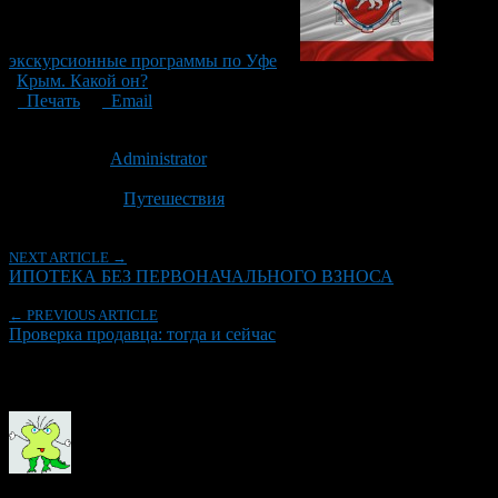
экскурсионные программы по Уфе
Крым. Какой он?
Печать
Email
Опубликовано: 3 года назад на 18.06.2023
Автор:
Administrator
Последнее изминение 18 июня, 2023 @ 12:26 пп
Рубрики
Путешествия
NEXT ARTICLE →
ИПОТЕКА БЕЗ ПЕРВОНАЧАЛЬНОГО ВЗНОСА
← PREVIOUS ARTICLE
Проверка продавца: тогда и сейчас
Об авторе