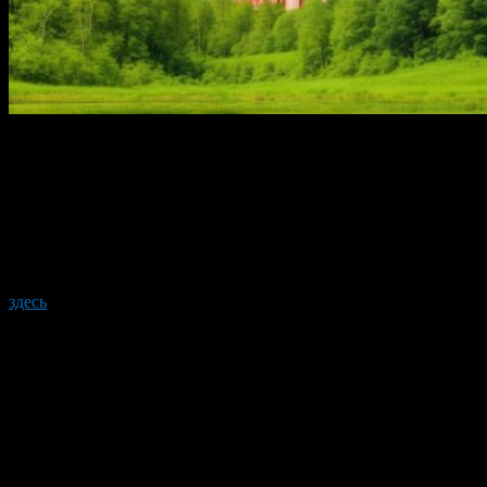
Подмосковье — это регион, который обладает богатым
культурным наследием, захватывающей историей и
впечатляющими природными пейзажами. Он предлагает
множество интересных и уникальных мест, которые стоит
посетить. Независимо от того, являетесь ли вы любителем
истории, природы или культуры, экскурсии по Подмосковью
предоставят вам возможность погрузиться в удивительный
мир этого региона. Посмотреть варианты экскурсий можно
здесь
.
Путешествие по своему маршруту
Индивидуальные экскурсии являются отличным вариантом
для тех, кто предпочитает свободу выбора и гибкость в
планировании своего путешествия. Они позволяют вам
самостоятельно составить маршрут, исходя из ваших
интересов и предпочтений. Вы можете посетить древние