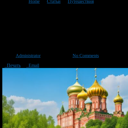
You are here:
Home
>
Статьи
>
Путешествия
>
Текущая
статья
Откройте для себя красоту
Подмосковья с
интересными экскурсиями
Автор
Administrator
/ 18.06.2023 /
No Comments
Печать
Email