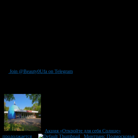
опытными рейнджерами, которые помогут вам узнать больше
о местной флоре и фауне, а также охраняемых экосистемах.
Кроме разнообразных типов экскурсий, в Подмосковье также
можно насладиться активным отдыхом и различными
развлечениями. В регионе есть возможности для
велосипедных прогулок, верховой езды, пеших походов и
даже водных видов спорта на реках и озерах. Вы также
можете посетить тематические парки и развлекательные
комплексы, предлагающие аттракционы, зоопарки, аквапарки
и многое другое.
Join @Beauty0Ufa on Telegram
Рекомендуем почитать:
Акция «Откройте для себя Солнце»
продолжается
Минтранс Подмосковья