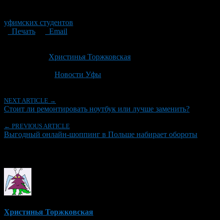
уфимских студентов
Печать
Email
Опубликовано: 4 года назад на 03.11.2022
Автор:
Христинья Торжковская
Последнее изминение 3 ноября, 2022 @ 1:04 дп
Рубрики
Новости Уфы
NEXT ARTICLE →
Стоит ли ремонтировать ноутбук или лучше заменить?
← PREVIOUS ARTICLE
Выгодный онлайн-шоппинг в Польше набирает обороты
Об авторе
Христинья Торжковская