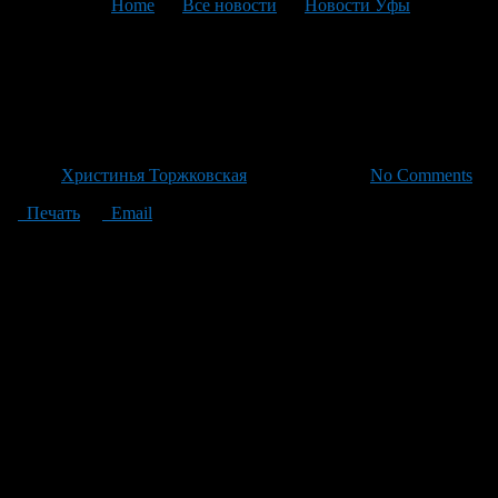
You are here:
Home
>
Все новости
>
Новости Уфы
>
Текущая статья
Работодатели вспомнили про
студентов
Автор
Христинья Торжковская
/ 03.11.2022 /
No Comments
Печать
Email
Количество вакансий для учащихся вузов увеличилось на
9,16% в связи с отъездо
м специалистов в период
мобилизации
В октябре резко выросло количество вакансий для студентов
российских вузов – на 9,16%, говорится в исследовании
карьерной платформы
Jobby
. При этом спрос со стороны
работодателей сильно отличается в зависимости от требуемой
специализации. Для анализа использовались данные Jobby и
других работных сайтов.
Так, самую высокую нехватку кадров ощущают компании в
сфере
производства
. Количество вакансий для студентов