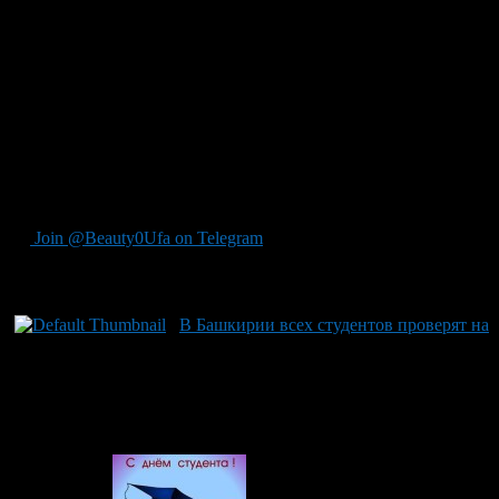
«Платформа Jobby на сегодняшний день объединяет свыше
100 тысяч студентов из более чем 700 вузов. Работу здесь
ищут учащиеся лучших учебных заведений страны, таких как
ВШЭ, МГИМО, РУДН и ИТМО. Их подготовку работодатели
традиционно оценивают очень высоко. Не так давно мы
открыли регистрацию для студентов, получающих среднее
специальное образование. Динамика прироста новых
соискателей и работодателей составляет 30% месяц к
месяцу»,
– говорит
Татьяна Льюис
, основательница
Jobby
.
Join @Beauty0Ufa on Telegram
Рекомендуем почитать:
В Башкирии всех студентов проверят на