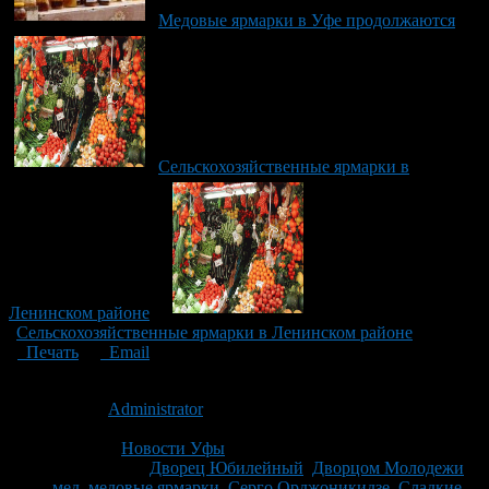
Медовые ярмарки в Уфе продолжаются
Сельскохозяйственные ярмарки в
Ленинском районе
Сельскохозяйственные ярмарки в Ленинском районе
Печать
Email
Опубликовано: 15 лет назад на 08.09.2011
Автор:
Administrator
Последнее изминение 8 сентября, 2011 @ 2:56 пп
Рубрики
Новости Уфы
Tagged With:
Дворец Юбилейный
,
Дворцом Молодежи
,
мед
,
медовые ярмарки
,
Серго Орджоникидзе
,
Сладкие