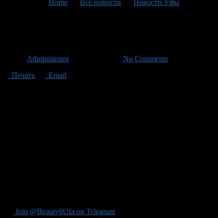
You are here:
Home
>
Все новости
>
Новости Уфы
>
Текущая статья
Сладкие ярмарки.
Автор
Administrator
/ 08.09.2011 /
No Comments
Печать
Email
10 и 11 сентября 2011
года на площади перед Дворцом
Молодежи (бывший Дворец Юбилейный) в Советском районе
и на площади им. Серго Орджоникидзе в Орджоникидзевском
районе пройдут специализированные медовые ярмарки с
участием сельхозтоваропроизводителей Республики
Башкортостан.
Горожане и гости столицы смогут попробовать, выбрать и
купить качественный мед по доступной цене.
Время проведения ярмарок с 9.00 до 16.00 часов.
Добро пожаловать!
Join @Beauty0Ufa on Telegram