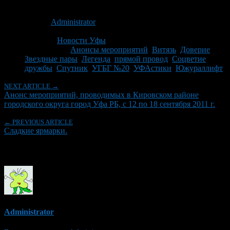
Опубликовано: 15 лет назад на 08.09.2011
Автор:
Administrator
Последнее изминение 8 сентября, 2011 @ 2:47 пп
Рубрики
Новости Уфы
Tagged With:
Анонсы мероприятий
,
Витязь
,
Доверие
,
Звездные пары
,
Легенда
,
прямой провод
,
Соцветие
дружбы
,
Спутник
,
УГБГ №20
,
УФАстики
,
Южураллифт
NEXT ARTICLE →
Анонс мероприятий, проводимых в Кировском районе
городского округа город Уфа РБ, с 12 по 18 сентября 2011 г.
← PREVIOUS ARTICLE
Сладкие ярмарки.
Об авторе
Administrator