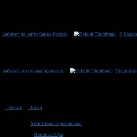
кабинет на сайте Банка России
В Башко
работать по новым правилам
Предприни
Печать
Email
Опубликовано: 5 лет назад на 03.09.2021
Автор:
Христинья Торжковская
Последнее изминение 3 сентября, 2021 @ 10:33 дп
Рубрики
Новости Уфы