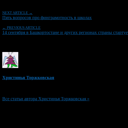
NEXT ARTICLE →
Пять вопросов про финграмотность в школах
← PREVIOUS ARTICLE
14 сентября в Башкортостане и других регионах страны старту
Об авторе
Христинья Торжковская
Редактор
Все статьи автора Христинья Торжковская »
Добавить комментарий