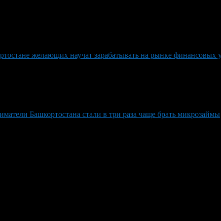
ртостане желающих научат зарабатывать на рынке финансовых 
матели Башкортостана стали в три раза чаще брать микрозаймы