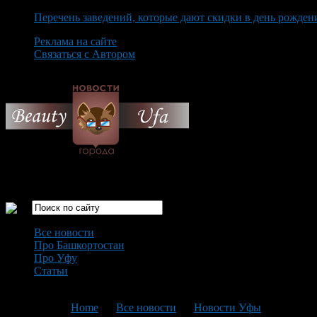
Перечень заведений, которые дают скидки в день рожден
Реклама на сайте
Связаться с Автором
Saturday August 8th, 2026
Только самые интересные новости города Уфа
Все новости
Про Башкортостан
Про Уфу
Статьи
Loading...
You are here:
Home
>
Все новости
>
Новости Уфы
>
Текущая