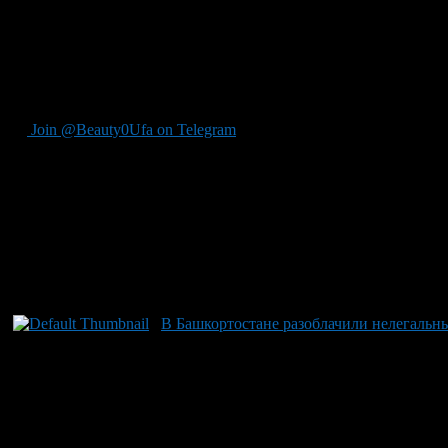
ОБЩЕСТВО С ОГРАНИЧЕННОЙ ОТВЕТСТВЕННОСТЬЮ М
ПОТРЕБИТЕЛЬСКИЙ КООПЕРАТИВ «МОЯ СЕМЬЯ»
ОБЩЕСТВО С ОГРАНИЧЕННОЙ ОТВЕТСТВЕННОСТЬЮ 
Join @Beauty0Ufa on Telegram
Рекомендуем почитать:
В Башкортостане разоблачили нелегальн