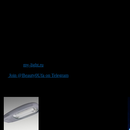
Во многих организациях предусмотрены зоны рекреации, где с
Возможность регулировки уровня освещенность позволяет созд
осветительные приборы с тёплым рассеянным светом.
Освещение кабинета руководителя
Рабочий день руководителя насыщен самыми разными событиями
поможет чувствовать себя комфортно в любой ситуации. Обычн
Учитывая актуальность офисного освещения, многие современ
Источник
my-light.ru
Join @Beauty0Ufa on Telegram
Рекомендуем почитать: