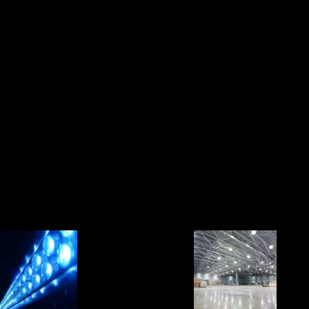
отрудники могут расслабиться в обеденное время. В них лучше 
авать наиболее благоприятную обстановку для полноценного отд
, а его продолжительность зачастую выходит за установленные
о в кабинете руководителя предусматривают несколько сценари
ные производители светотехники активно развивают свои ассо