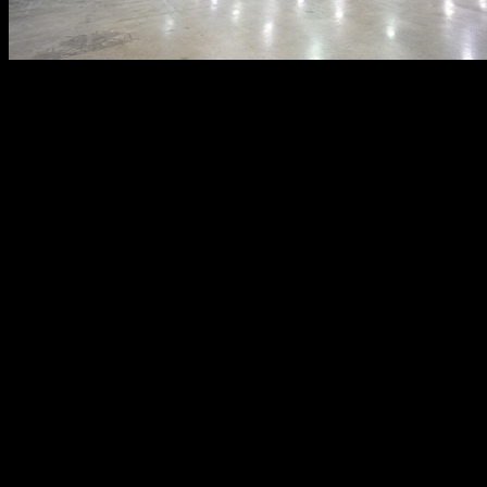
В наши дни правильно организованное офисное освещение несё
производительность сотрудников. Качественная световая среда 
Разработка концепции освещения и предварительный светотехни
количеством.
Типы офисного освещения
Существует три основных типа освещения офисов:
Общее освещение. Его можно создать с помощью встраи
Локальное освещение. Позволяет организовать для кажд
светильники-конструкторы разной длины в зависимости о
Акцентное освещение. Используется для контрастного выд
всего делать на трековых светильниках, способных повор
Освещение рабочего пространства
Расстановка светильников в современных офисах с открытой пл
окружения, персонализируя её для каждого сотрудника.
Освещение зон отдыха