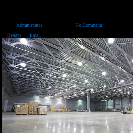
Офисное освещение
Автор
Administrator
/ 02.12.2020 /
No Comments
Печать
Email