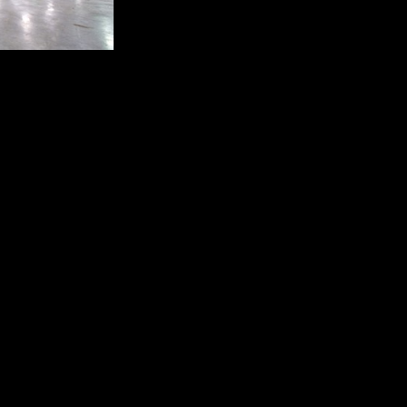
т только функциональную нагрузку, но и положительно влияет 
в офисе – это не только комфорт и безопасность, но и инвестици
ческий расчёт даёт понимание, где и какое оборудование лучше 
ваемых светильников или популярных на сегодняшний день лин
ого сотрудника зону личного комфорта. С этой целью обычно и
т размеров рабочего места.
еления отдельных объектов и элементов интерьера, таких как ка
ачиваться на 360 градусов и перемещаться по треку для выбора 
анировкой (Open space) зависит от расположения рабочих мест в