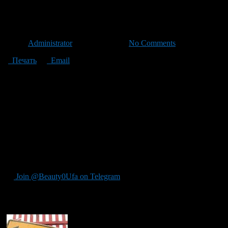
В Уфе изменят 37 маршрутов 
Автор
Administrator
/ 25.08.2011 /
No Comments
Печать
Email
В Уфе изменится движение общественного транспорта по 37 ма
мэрии начальник отдела транспорта администрации Уфы Алекс
Изменение маршрутов связано с введением одностороннего дв
Улицы Революционная в сторону Гостиного двора, будут перебро
обратном направлении общественный транспорт будет следоват
По словам Александра Рябова, все остановки общественного тр
еще одна дополнительная остановка по улице М. Карима с тор
района». Но окончательное название будет уточнено на админи
Join @Beauty0Ufa on Telegram
Рекомендуем почитать: