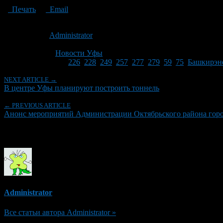
Печать
Email
Опубликовано: 15 лет назад на 25.08.2011
Автор:
Administrator
Последнее изминение 25 августа, 2011 @ 10:56 пп
Рубрики
Новости Уфы
Tagged With:
226
,
228
,
249
,
257
,
277
,
279
,
59
,
75
,
Башкирэн
NEXT ARTICLE →
В центре Уфы планируют построить тоннель
← PREVIOUS ARTICLE
Анонс мероприятий Администрации Октябрьского района городск
Об авторе
Administrator
Все статьи автора Administrator »