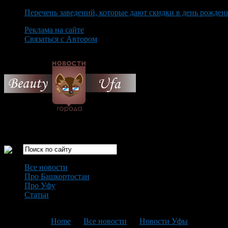
Перечень заведений, которые дают скидки в день рожден
Реклама на сайте
Связаться с Автором
Friday August 7th, 2026
Только самые интересные новости города Уфа
Все новости
Про Башкортостан
Про Уфу
Статьи
Loading...
You are here:
Home
>
Все новости
>
Новости Уфы
>
Текущая