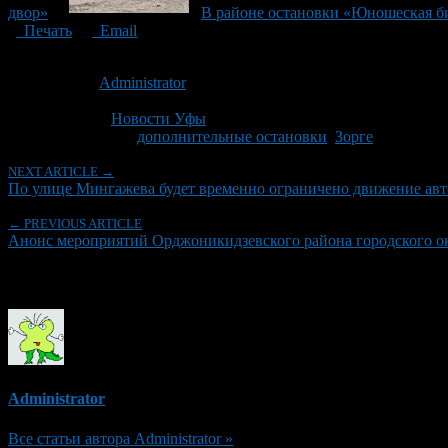
двор»
В районе остановки «Юношеская б
Печать
Email
Опубликовано: 13 лет назад на 09.08.2013
Автор:
Administrator
Последнее изминение 9 августа, 2013 @ 4:50 пп
Рубрики
Новости Уфы
Tagged With:
дополнительные остановки
,
Зорге
NEXT ARTICLE →
По улице Мингажева будет временно ограничено движение авт
← PREVIOUS ARTICLE
Анонс мероприятий Орджоникидзевского района городского окр
Об авторе
Administrator
Все статьи автора Administrator »