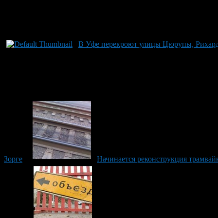
В Уфе перекроют улицы Цюрупы, Рихард
Зорге
Начинается реконструкция трамвай