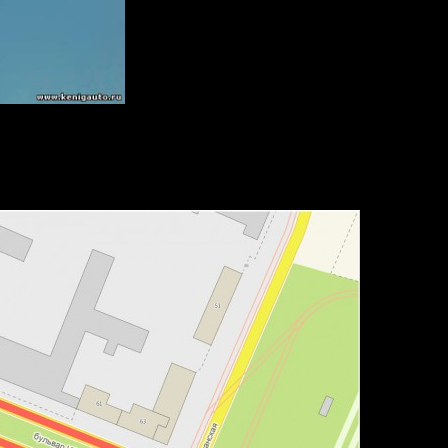
Зорге до 15 сентября 2013 года вводятся дополнительно времен
перед перекрестком с ул. Ст. Халтурина (ул. Р. Зорге,3);
е бульвара Ибрагимова перед перекрестком ул. Большая Гражданс