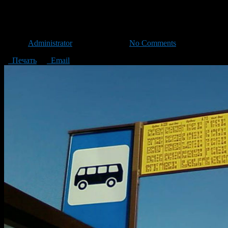
Вводятся дополнительные ост
Автор
Administrator
/ 09.08.2013 /
No Comments
Печать
Email