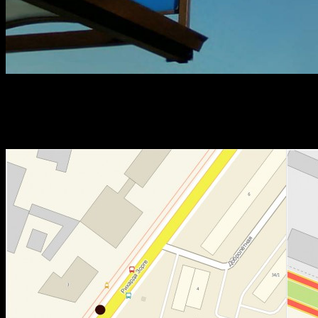
В связи с закрытием трамвайного движения по улице Рихарда 
ООТ «Башсбербанк» по нечетной стороне ул. Рихарда Зорге 
ООТ «по требованию» «Центр молодежи» по четной сторон