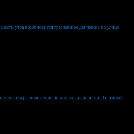
с шести утра возобновится трамвайное движение по улице
о меняется расположение остановки транспорта «Гостиный