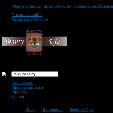
Перечень заведений, которые дают скидки в день рожден
Реклама на сайте
Связаться с Автором
Friday August 7th, 2026
Только самые интересные новости города Уфа
Все новости
Про Башкортостан
Про Уфу
Статьи
Loading...
You are here:
Home
>
Все новости
>
Новости Уфы
>
Текущая