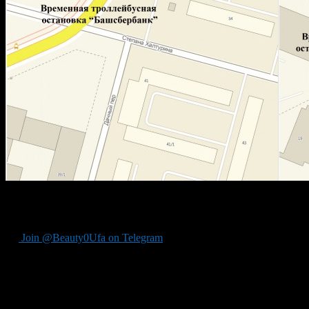
Автор: Отдел транспорта УЖОГ Администрации ГО г.Уфа
Источник: Информационно-аналитическое управление — прес
Join @Beauty0Ufa on Telegram
Рекомендуем почитать: