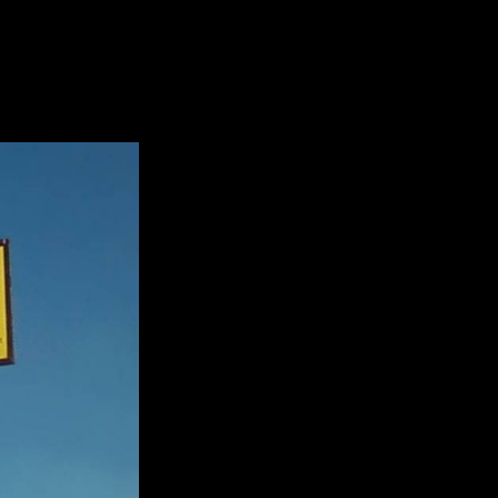
ановки троллейбусных маршруто