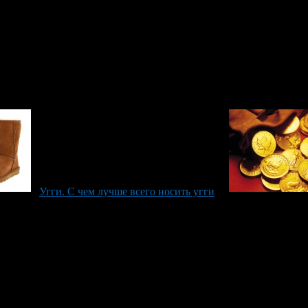
айте насыщенных оттенков с причудливыми названиями. Вместо 
Угги. С чем лучше всего носить угги