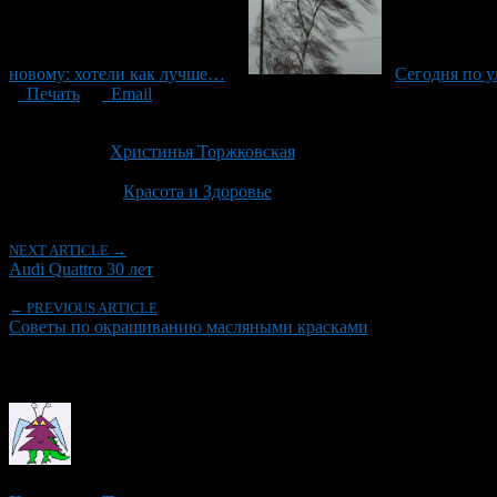
новому: хотели как лучше…
Сегодня по у
Печать
Email
Опубликовано: 9 лет назад на 09.11.2017
Автор:
Христинья Торжковская
Последнее изминение 9 ноября, 2017 @ 11:34 дп
Рубрики
Красота и Здоровье
NEXT ARTICLE →
Audi Quattro 30 лет
← PREVIOUS ARTICLE
Советы по окрашиванию масляными красками
Об авторе