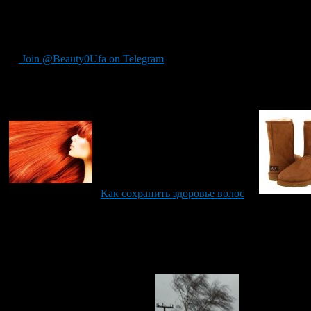
Если вы хотите, чтобы ваши волосы выглядели красиво, избег
натуральную окраску, как описано выше.
Join @Beauty0Ufa on Telegram
Рекомендуем почитать:
Как сохранить здоровье волос