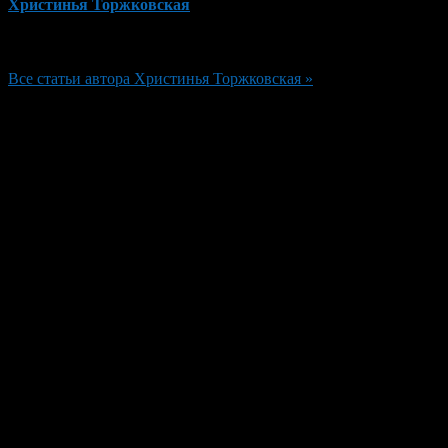
Христинья Торжковская
Редактор
Все статьи автора Христинья Торжковская »
Добавить комментарий