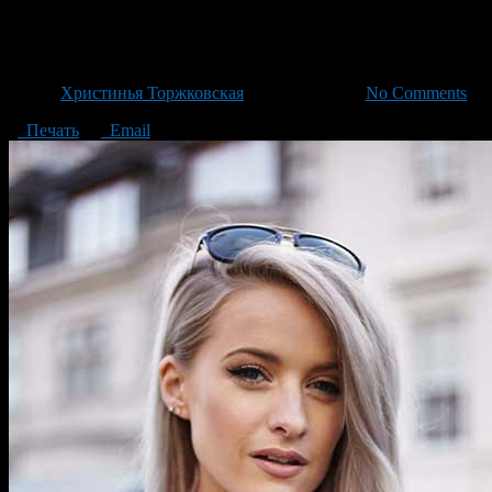
Как лучше закрасить седые в
Автор
Христинья Торжковская
/ 09.11.2017 /
No Comments
Печать
Email