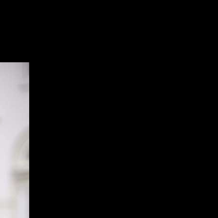
олосы?