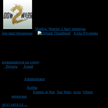
Shadow Warrior 2 бьет рекорды
предшественницы
Алла Пугачева
возвращается на сцену
Печать
Email
Опубликовано: 9 лет назад на 05.09.2017
Автор:
Administrator
Последнее изминение 5 сентября, 2017 @ 3:26 пп
Рубрики
Хобби
Tagged With:
Empire at War
,
Star Wars
,
игра
,
Обзор
,
рецензия
NEXT ARTICLE →