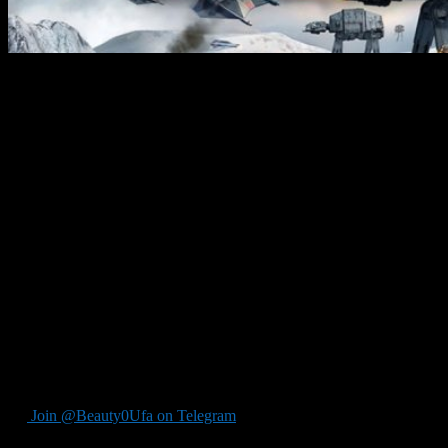
Некогда популярный интернет-сервис GameSpy прекратил
свое существование еще в 2014-м, забрав вместе с собой в
могилу и сетевые режимы многих видеоигр.
Одной из самых популярных жертв этой трагедии стала и эта
стратегия, однако не навсегда — недавно Petroglyph
выпустила патч к «Империи в войне», который вернет
возможность играть в мультиплеере.
Онлайн-базу игры перенесли на Steamworks, что, с одной
стороны, хорошо, но с другой лишает возможности играть
вместе тех, у кого игра приобретена не в Steam.
Кроме того, новый патч добавит для Steam-версии Empire at
War поддержку пользовательских модов.
Ну и еще кроме этого на следующей неделе на Star Wars:
Empire at War будет действовать скидка 50% в магазине Steam.
Join @Beauty0Ufa on Telegram