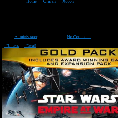
You are here:
Home
>
Статьи
>
Хобби
>
Текущая статья
К Star Wars: Empire at War
возвращается мультиплеер
Автор
Administrator
/ 05.09.2017 /
No Comments
Печать
Email